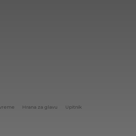
 vreme
Hrana za glavu
Upitnik
Brend+