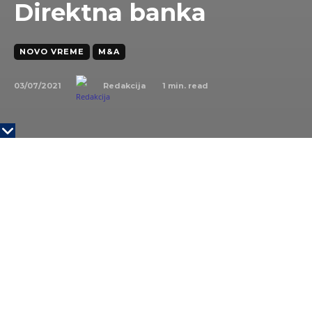
Direktna banka
NOVO VREME
M&A
03/07/2021
1
min. read
Redakcija
Eurobank i Direktna banka najavile su sklapanje
sporazuma o spajanju poslovanja u Srbiji, saopšteno
je.
Nakon spajanja, objedinjena banka će imati ukupnu
aktivu od preko 2 milijarde evra, dok će tržišno
učešće premašiti 6.5%, čineći je sedmom najvećom