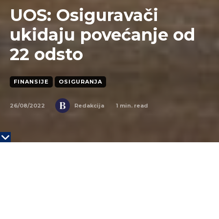
UOS: Osiguravači
ukidaju povećanje od
22 odsto
FINANSIJE
OSIGURANJA
26/08/2022
1
min. read
Redakcija
Twenty20
Osiguravajuća društva, na preporuku guvernera
Narodne banke Srbije Jorgovanke Tabaković,