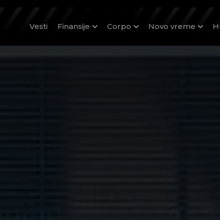
Vesti
Finansije
Corpo
Novo vreme
H