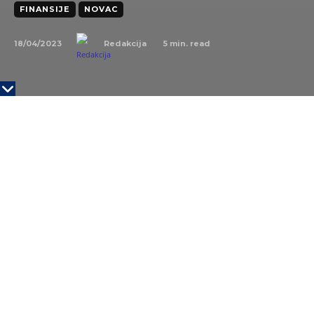
FINANSIJE
NOVAC
18/04/2023
5
min. read
Redakcija
„Jugoistočna Evropa je dinamičan region kada su
platne i generalno, tehnologije u pitanju, jer postoji
jasno interesovanje među korisnicima, biznisima i
vladama za njihovo korišćenje. Ono što je meni lično
veoma interesantno je koliko je zapravo ovaj region
raznovrstan u pogledu razvijenosti i preferenci – na
primer, Izrael je postao sinonim za saradnju
tradicionalnih finansijskih institucija i FinTech igrača, a
na putu sve većeg korišćenja open banking