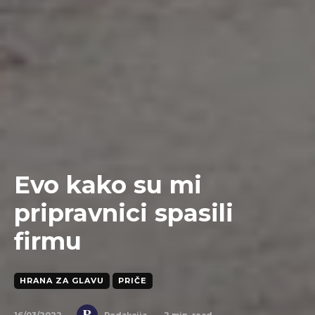
Evo kako su mi
pripravnici spasili
firmu
HRANA ZA GLAVU
PRIČE
16/03/2022
2
min. read
Redakcija