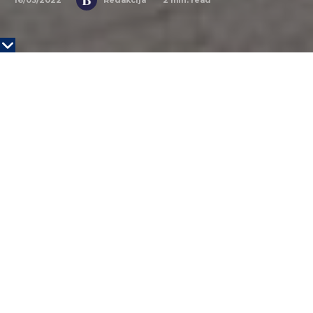
Twenty20
Ali Albazaz osnovao je
Inkitt
u Berlinu 2013. godine,
jer je verovao da je industrija imala tendenciju da
previdi talentovane autore poput JK Rouling, čiju je
prvu knjigu o Hariju Poteru odbilo 12 različitih
izdavača. Kako kaže, posle lošeg starta, firmu su mu
spasili pripravnici.
Zato je odlučio da samim čitaocima da “pravo glasa”.
„Inkitt ima društvenu platformu za čitanje na koju