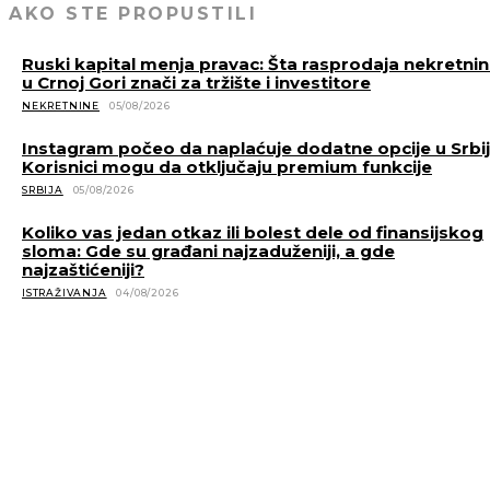
AKO STE PROPUSTILI
Ruski kapital menja pravac: Šta rasprodaja nekretni
u Crnoj Gori znači za tržište i investitore
NEKRETNINE
05/08/2026
Instagram počeo da naplaćuje dodatne opcije u Srbiji
Korisnici mogu da otključaju premium funkcije
SRBIJA
05/08/2026
Koliko vas jedan otkaz ili bolest dele od finansijskog
sloma: Gde su građani najzaduženiji, a gde
najzaštićeniji?
ISTRAŽIVANJA
04/08/2026
POVEZANE VESTI