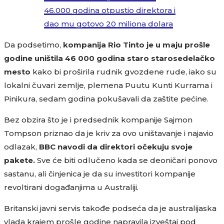
46.000 godina otpustio direktora i
dao mu gotovo 20 miliona dolara
Da podsetimo,
kompanija Rio Tinto je u maju prošle
godine uništila 46 000 godina staro starosedelačko
mesto
kako bi proširila rudnik gvozdene rude, iako su
lokalni čuvari zemlje, plemena Puutu Kunti Kurrama i
Pinikura, sedam godina pokušavali da zaštite pećine.
Bez obzira što je i predsednik kompanije Sajmon
Tompson priznao da je kriv za ovo uništavanje i najavio
odlazak,
BBC navodi da direktori očekuju svoje
pakete.
Sve će biti odlučeno kada se deoničari ponovo
sastanu, ali činjenica je da su investitori kompanije
revoltirani događanjima u Australiji.
Britanski javni servis takođe podseća da je australijaska
vlada krajem prošle godine napravila izveštaj pod