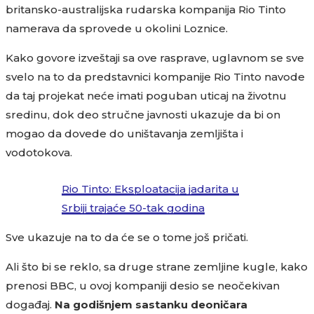
britansko-australijska rudarska kompanija Rio Tinto
namerava da sprovede u okolini Loznice.
Kako govore izveštaji sa ove rasprave, uglavnom se sve
svelo na to da predstavnici kompanije Rio Tinto navode
da taj projekat neće imati poguban uticaj na životnu
sredinu, dok deo stručne javnosti ukazuje da bi on
mogao da dovede do uništavanja zemljišta i
vodotokova.
Rio Tinto: Eksploatacija jadarita u
Srbiji trajaće 50-tak godina
Sve ukazuje na to da će se o tome još pričati.
Ali što bi se reklo, sa druge strane zemljine kugle, kako
prenosi BBC, u ovoj kompaniji desio se neočekivan
događaj.
Na godišnjem sastanku deoničara