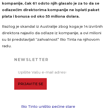
kompanije, čak 61 odsto njih glasalo je za to da se
odlazećim direktorima kompanije ne isplati paket
plata i bonusa od oko 55 miliona dolara.
Razlog je skandal iz Australije zbog koga je 14 izvršnih
direktora najavilo da odlaze iz kompanije, a ovi milioni
su bi predstavljali “zahvalnost” Rio Tinta na njihovom
radu.
NEWSLETTER
PRIJAVITE SE
Rio Tinto uništio pećine stare