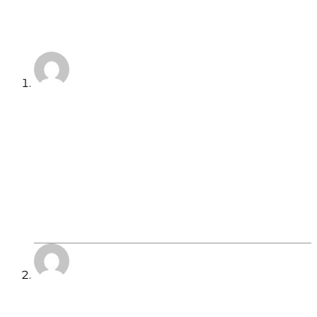
3 KOMENTARA
Čak i investitori Rio Tinta više ne veruju
Rio Tintu | Bonitet.com
12/02/2024 u 10:39
[…] besa kod investitora i zajmodavaca koji je
izazvao nakon uništavanja drevnog
starosedilačkog lokaliteta u Australiji, Rio Tinto je
sada pod novim pritiskom istih. […]
Odgovori
Apači (za sada) ne daju zemlju za rudnik
Rio Tinta | Bonitet.com
12/05/2025 u 08:28