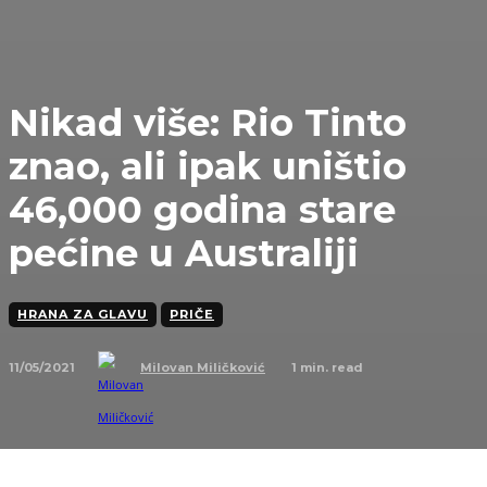
Nikad više: Rio Tinto
znao, ali ipak uništio
46,000 godina stare
pećine u Australiji
HRANA ZA GLAVU
PRIČE
11/05/2021
1
min. read
Milovan Miličković