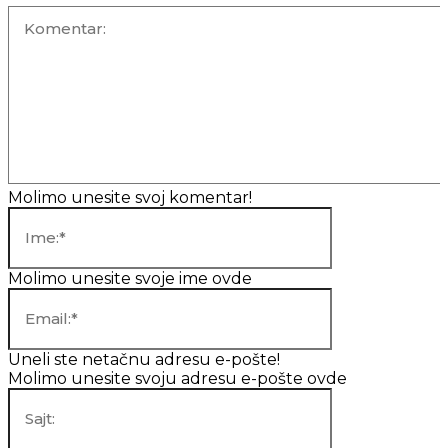
Komentar:
Molimo unesite svoj komentar!
Ime:*
Molimo unesite svoje ime ovde
Email:*
Uneli ste netačnu adresu e-pošte!
Molimo unesite svoju adresu e-pošte ovde
Sajt: