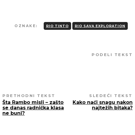
OZNAKE:
RIO TINTO
RIO SAVA EXPLORATION
PODELI TEKST
PRETHODNI TEKST
SLEDEĆI TEKST
Šta Rambo misli – zašto
Kako naći snagu nakon
se danas radnička klasa
najtežih bitaka?
ne buni?