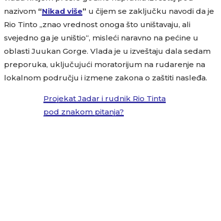
nazivom
“
Nikad više
”
u čijem se zaključku navodi da je
Rio Tinto „znao vrednost onoga što uništavaju, ali
svejedno ga je uništio“, misleći naravno na pećine u
oblasti Juukan Gorge. Vlada je u izveštaju dala sedam
preporuka, uključujući moratorijum na rudarenje na
lokalnom području i izmene zakona o zaštiti nasleđa.
Projekat Jadar i rudnik Rio Tinta
pod znakom pitanja?