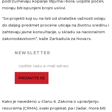
podrzumevaju kopanje litijuma i bora, uopšte počeli,
moraju biti ispunjeni brojni uslovi.
“Svi projekti koji su na listi od strateške važnosti ostaju
do daljeg predmet procene uticaja na životnu sredinu i
zahtevaju javne konsultacije, u skladu sa nacionalnim
zakonodavstvom”, kaže Zarkadula za Nova.rs.
NEWSLETTER
PRIJAVITE SE
Kako je navedeno u članu 6. Zakona o upravljenju
resursima (CRMA), svaki projekat, pa i Jadar, mora biti