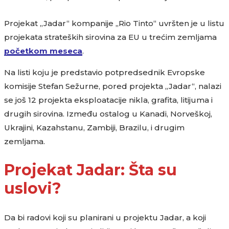
Projekat „Jadar“ kompanije „Rio Tinto“ uvršten je u listu
projekata strateških sirovina za EU u trećim zemljama
početkom meseca
.
Na listi koju je predstavio potpredsednik Evropske
komisije Stefan Sežurne, pored projekta „Jadar“, nalazi
se još 12 projekta eksploatacije nikla, grafita, litijuma i
drugih sirovina. Između ostalog u Kanadi, Norveškoj,
Ukrajini, Kazahstanu, Zambiji, Brazilu, i drugim
zemljama.
Projekat Jadar: Šta su
uslovi?
Da bi radovi koji su planirani u projektu Jadar, a koji