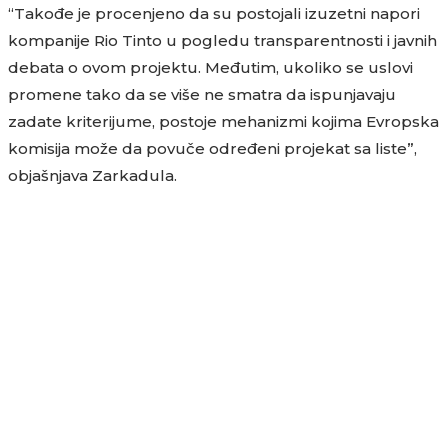
“Takođe je procenjeno da su postojali izuzetni napori
kompanije Rio Tinto u pogledu transparentnosti i javnih
debata o ovom projektu. Međutim, ukoliko se uslovi
promene tako da se više ne smatra da ispunjavaju
zadate kriterijume, postoje mehanizmi kojima Evropska
komisija može da povuče određeni projekat sa liste”,
objašnjava Zarkadula.