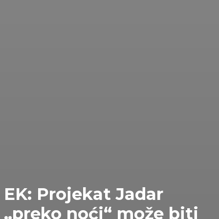
EK: Projekat Jadar
„preko noći“ može biti