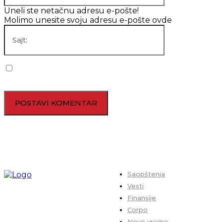
Uneli ste netačnu adresu e-pošte!
Molimo unesite svoju adresu e-pošte ovde
Sajt:
Sačuvaj moje ime, mejl i veb lokaciju u ovom pregledaču za
sledeći put kada budem komentarisao.
Saopštenja
Vesti
Finansije
Corpo
Novo vreme