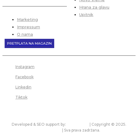
Hrana za glavu
Upitnik
Marketing
Impressum
O nama
PRETPLATA NA MAGAZIN
Instagram
Facebook
Linkedin
Tiktok
Developed & SEO support by:
premium.rs
| Copyright © 2025.
bonitet.com
| Sva prava zadržana.