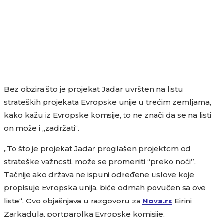
Bez obzira što je projekat Jadar uvršten na listu
strateških projekata Evropske unije u trećim zemljama,
kako kažu iz Evropske komsije, to ne znači da se na listi
on može i „zadržati“.
„To što je projekat Jadar proglašen projektom od
strateške važnosti, može se promeniti “preko noći”.
Tačnije ako država ne ispuni određene uslove koje
propisuje Evropska unija, biće odmah povučen sa ove
liste“. Ovo objašnjava u razgovoru za
Nova.rs
Eirini
Zarkadula, portparolka Evropske komisije.