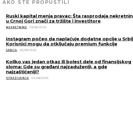
AKO STE PROPUSTILI
Ruski kapital menja pravac: Šta rasprodaja nekretni
u Crnoj Gori znači za tržište i investitore
NEKRETNINE
05/08/2026
Instagram počeo da naplaćuje dodatne opcije u Srbiji
Korisnici mogu da otključaju premium funkcije
SRBIJA
05/08/2026
Koliko vas jedan otkaz ili bolest dele od finansijskog
sloma: Gde su građani najzaduženiji, a gde
najzaštićeniji?
ISTRAŽIVANJA
04/08/2026
POVEZANE VESTI