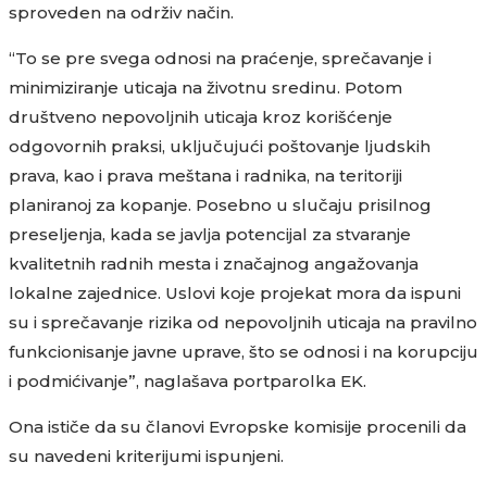
sproveden na održiv način.
“To se pre svega odnosi na praćenje, sprečavanje i
minimiziranje uticaja na životnu sredinu. Potom
društveno nepovoljnih uticaja kroz korišćenje
odgovornih praksi, uključujući poštovanje ljudskih
prava, kao i prava meštana i radnika, na teritoriji
planiranoj za kopanje. Posebno u slučaju prisilnog
preseljenja, kada se javlja potencijal za stvaranje
kvalitetnih radnih mesta i značajnog angažovanja
lokalne zajednice. Uslovi koje projekat mora da ispuni
su i sprečavanje rizika od nepovoljnih uticaja na pravilno
funkcionisanje javne uprave, što se odnosi i na korupciju
i podmićivanje”, naglašava portparolka EK.
Ona ističe da su članovi Evropske komisije procenili da
su navedeni kriterijumi ispunjeni.