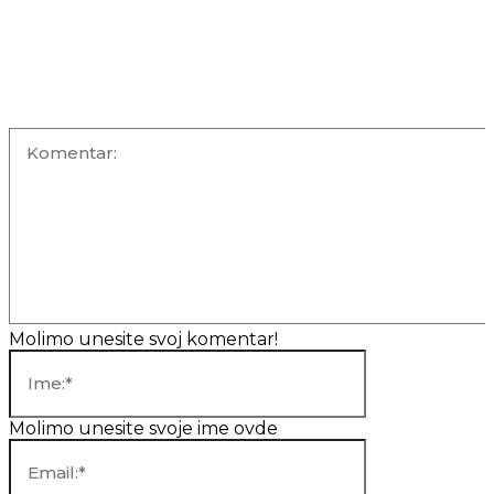
OSTAVITE KOMENTAR
Komentar:
Molimo unesite svoj komentar!
Ime:*
Molimo unesite svoje ime ovde
Email:*