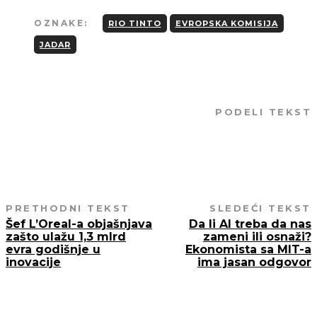
OZNAKE:
RIO TINTO
EVROPSKA KOMISIJA
JADAR
PODELI TEKST
PRETHODNI TEKST
SLEDEĆI TEKST
Šef L’Oreal-a objašnjava
Da li AI treba da nas
zašto ulažu 1,3 mlrd
zameni ili osnaži?
evra godišnje u
Ekonomista sa MIT-a
inovacije
ima jasan odgovor