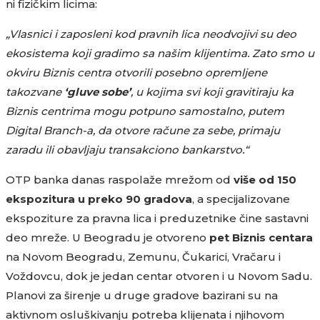
ni fizičkim licima:
„Vlasnici i zaposleni kod pravnih lica neodvojivi su deo
ekosistema koji gradimo sa našim klijentima. Zato smo u
okviru Biznis centra otvorili posebno opremljene
takozvane
‘gluve sobe’
, u kojima svi koji gravitiraju ka
Biznis centrima mogu potpuno samostalno, putem
Digital Branch-a, da otvore račune za sebe, primaju
zaradu ili obavljaju transakciono bankarstvo.“
OTP banka danas raspolaže mrežom od
više od 150
ekspozitura u preko 90 gradova
, a specijalizovane
ekspoziture za pravna lica i preduzetnike čine sastavni
deo mreže. U Beogradu je otvoreno
pet Biznis centara
na Novom Beogradu, Zemunu, Čukarici, Vračaru i
Voždovcu, dok je jedan centar otvoren i u Novom Sadu.
Planovi za širenje u druge gradove bazirani su na
aktivnom osluškivanju potreba klijenata i njihovom