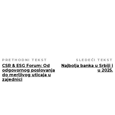
OZNAKE:
OTP BANKA
PODELI TEKST
PRETHODNI TEKST
SLEDEĆI TEKST
CSR & ESG Forum: Od
Najbolja banka u Srbiji i
odgovornog poslovanja
u 2025.
do merljivog uticaja u
zajednici
AKO STE PROPUSTILI
Ruski kapital menja pravac: Šta rasprodaja nekretni