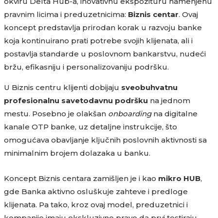
okviru Delta Hub-a, inovativnu ekspozituru namenjenu
pravnim licima i preduzetnicima:
Biznis centar
. Ovaj
koncept predstavlja prirodan korak u razvoju banke
koja kontinuirano prati potrebe svojih klijenata, ali i
postavlja standarde u poslovnom bankarstvu, nudeći
bržu, efikasniju i personalizovaniju podršku.
U Biznis centru klijenti dobijaju
sveobuhvatnu
profesionalnu savetodavnu podršku
na jednom
mestu. Posebno je olakšan
onboarding
na digitalne
kanale OTP banke, uz detaljne instrukcije, što
omogućava obavljanje ključnih poslovnih aktivnosti sa
minimalnim brojem dolazaka u banku.
Koncept Biznis centara zamišljen je i kao
mikro HUB
,
gde Banka aktivno osluškuje zahteve i predloge
klijenata. Pa tako, kroz ovaj model, preduzetnici i
kompanije imaju ekskluzivno pravo da prvi testiraju