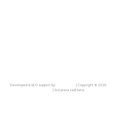
Impressum
O nama
PRETPLATA NA MAGAZIN
Instagram
Facebook
Linkedin
Tiktok
Developed & SEO support by:
premium.rs
| Copyright © 2025.
bonitet.com
| Sva prava zadržana.
Pravila korišćenja i zaštita privatnosti