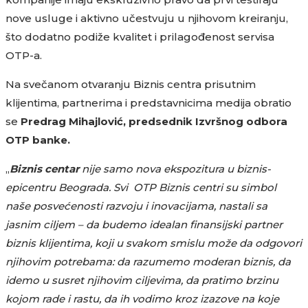
nove usluge i aktivno učestvuju u njihovom kreiranju,
što dodatno podiže kvalitet i prilagođenost servisa
OTP-a.
Na svečanom otvaranju Biznis centra prisutnim
klijentima, partnerima i predstavnicima medija obratio
se
Predrag Mihajlović, predsednik Izvršnog odbora
OTP banke.
„
Biznis centar
nije samo nova ekspozitura u biznis-
epicentru Beograda. Svi OTP Biznis centri su simbol
naše posvećenosti razvoju i inovacijama, nastali sa
jasnim ciljem – da budemo idealan finansijski partner
biznis klijentima, koji u svakom smislu može da odgovori
njihovim potrebama: da razumemo moderan biznis, da
idemo u susret njihovim ciljevima, da pratimo brzinu
kojom rade i rastu, da ih vodimo kroz izazove na koje