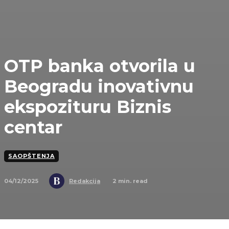
OTP banka otvorila u
Beogradu inovativnu
ekspozituru Biznis
centar
SAOPŠTENJA
04/12/2025
2
min. read
Redakcija