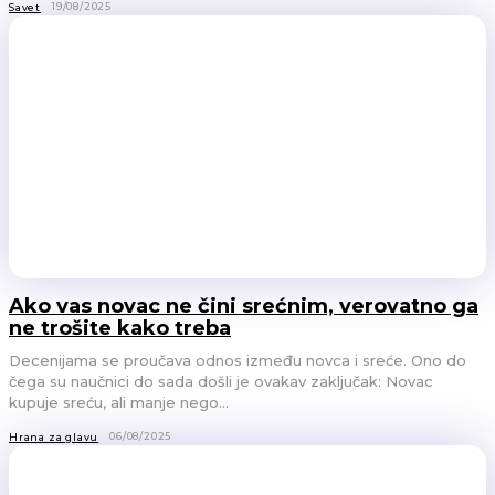
19/08/2025
Savet
Ako vas novac ne čini srećnim, verovatno ga
ne trošite kako treba
Decenijama se proučava odnos između novca i sreće. Ono do
čega su naučnici do sada došli je ovakav zaključak: Novac
kupuje sreću, ali manje nego...
06/08/2025
Hrana za glavu