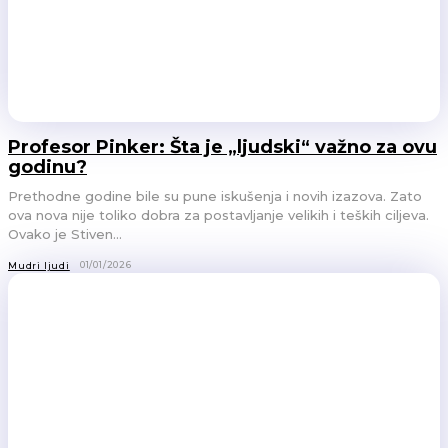
Profesor Pinker: Šta je „ljudski“ važno za ovu
godinu?
Prethodne godine bile su pune iskušenja i novih izazova. Zato
ova nova nije toliko dobra za postavljanje velikih i teških ciljeva.
Ovako je Stiven...
01/01/2026
Mudri ljudi