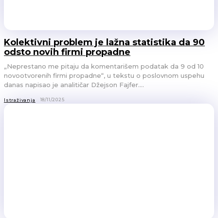
Kolektivni problem je lažna statistika da 90
odsto novih firmi propadne
„Neprestano me pitaju da komentarišem podatak da 9 od 10
novootvorenih firmi propadne“, u tekstu o poslovnom uspehu
danas napisao je analitičar Džejson Fajfer....
18/11/2025
Istraživanja