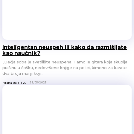
Inteligentan neuspeh ili kako da razmišljate
kao naučnik?
„Dečja soba je svetilište neuspeha. Tamo je gitara koja skuplja
prašinu u ćošku, nedovršene knjige na polici, kimono za karate
dva broja manji koji...
28/05/2025
Hrana za glavu