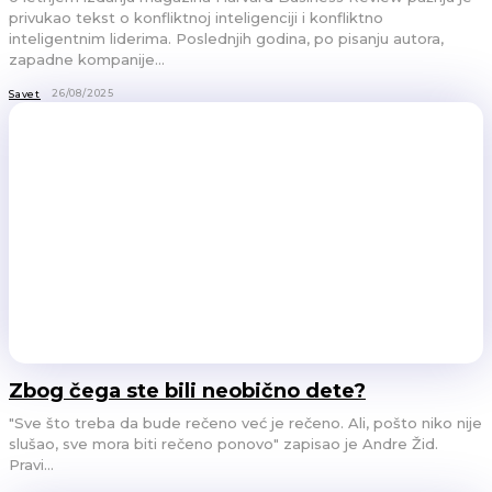
privukao tekst o konfliktnoj inteligenciji i konfliktno
inteligentnim liderima. Poslednjih godina, po pisanju autora,
zapadne kompanije...
26/08/2025
Savet
Zbog čega ste bili neobično dete?
"Sve što treba da bude rečeno već je rečeno. Ali, pošto niko nije
slušao, sve mora biti rečeno ponovo" zapisao je Andre Žid.
Pravi...