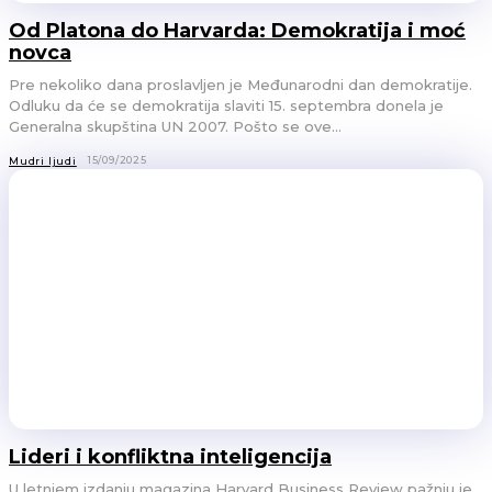
Od Platona do Harvarda: Demokratija i moć
novca
Pre nekoliko dana proslavljen je Međunarodni dan demokratije.
Odluku da će se demokratija slaviti 15. septembra donela je
Generalna skupština UN 2007. Pošto se ove...
15/09/2025
Mudri ljudi
Lideri i konfliktna inteligencija
U letnjem izdanju magazina Harvard Business Review pažnju je