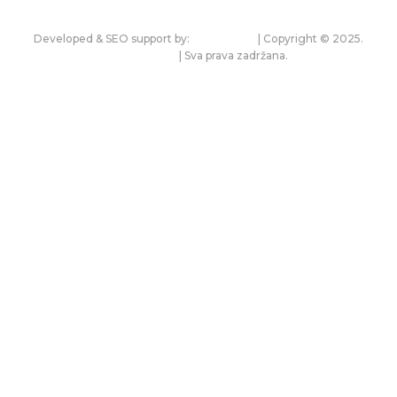
Developed & SEO support by:
premium.rs
| Copyright © 2025.
bonitet.com
| Sva prava zadržana.
Pravila korišćenja i zaštita privatnosti