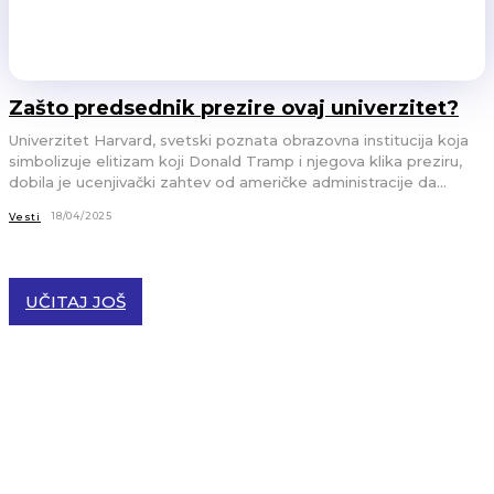
Zašto predsednik prezire ovaj univerzitet?
Univerzitet Harvard, svetski poznata obrazovna institucija koja
simbolizuje elitizam koji Donald Tramp i njegova klika preziru,
dobila je ucenjivački zahtev od američke administracije da...
18/04/2025
Vesti
UČITAJ JOŠ