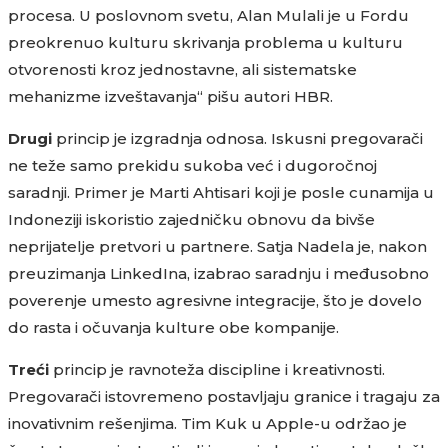
procesa. U poslovnom svetu, Alan Mulali je u Fordu
preokrenuo kulturu skrivanja problema u kulturu
otvorenosti kroz jednostavne, ali sistematske
mehanizme izveštavanja“ pišu autori HBR.
Drugi
princip je izgradnja odnosa. Iskusni pregovarači
ne teže samo prekidu sukoba već i dugoročnoj
saradnji. Primer je Marti Ahtisari koji je posle cunamija u
Indoneziji iskoristio zajedničku obnovu da bivše
neprijatelje pretvori u partnere. Satja Nadela je, nakon
preuzimanja LinkedIna, izabrao saradnju i međusobno
poverenje umesto agresivne integracije, što je dovelo
do rasta i očuvanja kulture obe kompanije.
Treći
princip je ravnoteža discipline i kreativnosti.
Pregovarači istovremeno postavljaju granice i tragaju za
inovativnim rešenjima. Tim Kuk u Apple-u održao je