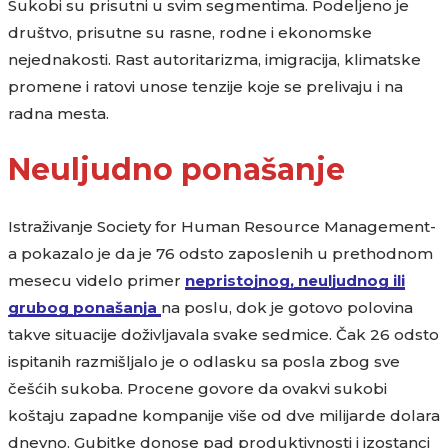
Sukobi su prisutni u svim segmentima. Podeljeno je
društvo, prisutne su rasne, rodne i ekonomske
nejednakosti. Rast autoritarizma, imigracija, klimatske
promene i ratovi unose tenzije koje se prelivaju i na
radna mesta.
Neuljudno ponašanje
Istraživanje Society for Human Resource Management-
a pokazalo je da je 76 odsto zaposlenih u prethodnom
mesecu videlo primer
nepristojnog, neuljudnog ili
grubog ponašanja
na poslu, dok je gotovo polovina
takve situacije doživljavala svake sedmice. Čak 26 odsto
ispitanih razmišljalo je o odlasku sa posla zbog sve
češćih sukoba. Procene govore da ovakvi sukobi
koštaju zapadne kompanije više od dve milijarde dolara
dnevno. Gubitke donose pad produktivnosti i izostanci