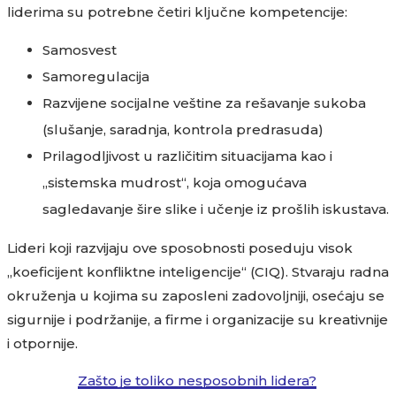
liderima su potrebne četiri ključne kompetencije:
Samosvest
Samoregulacija
Razvijene socijalne veštine za rešavanje sukoba
(slušanje, saradnja, kontrola predrasuda)
Prilagodljivost u različitim situacijama kao i
„sistemska mudrost“, koja omogućava
sagledavanje šire slike i učenje iz prošlih iskustava.
Lideri koji razvijaju ove sposobnosti poseduju visok
„koeficijent konfliktne inteligencije“ (CIQ). Stvaraju radna
okruženja u kojima su zaposleni zadovoljniji, osećaju se
sigurnije i podržanije, a firme i organizacije su kreativnije
i otpornije.
Zašto je toliko nesposobnih lidera?