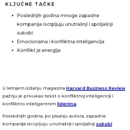
KLJUČNE TAČKE
Poslednjih godina mnoge zapadne
kompanije iscrpljuju unutrašnji i spoljašnji
sukobi
Emocionalna i konfliktna inteligencija
Konflikt je energija
U letnjem izdanju magazina
Harvard Business Review
pažnju je privukao tekst o konfliktnoj inteligenciji i
konfliktno inteligentnim
liderima
.
Poslednjih godina, po pisanju autora, zapadne
kompanije iscrpljuju unutrašnji i spoljašnji
sukobi
.