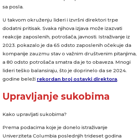
sa posla.
U takvom okruženju lideri i izvršni direktori trpe
dodatni pritisak. Svaka njihova izjava može izazvati
reakcije zaposlenih, potrošača, javnosti. Istraživanje iz
2023. pokazalo je da 65 odsto zaposlenih očekuje da
kompanije zauzmu stav o važnim društvenim pitanjima,
a 80 odsto potrošača smatra da je to obaveza. Mnogi
lideri teško balansiraju, što je doprinelo da se 2024.
godine beleži
rekordan broj ostavki direktora
.
Upravljanje sukobima
Kako upravljati sukobima?
Prema podacima koje je donelo istraživanje
Univerziteta Columbia poslednjih trideset godina