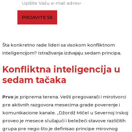
PRIJAVITE SE
Šta konkretno rade lideri sa visokom konfliktnom
inteligencijom? Istraživanja izdvajaju sedam principa.
Konfliktna inteligencija u
sedam tačaka
Prvo
je priprema terena. Vešti pregovarači i mirotvorci
pre aktivnih razgovora mesecima grade poverenje i
komunikacione kanale. „Džordž Mičel u Severnoj Irskoj
proveo je mesece slušajući i beležeći stavove različitih
grupa pre nego što je definisao principe mirovnog