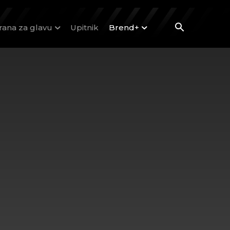
rana za glavu
Upitnik
Brend+