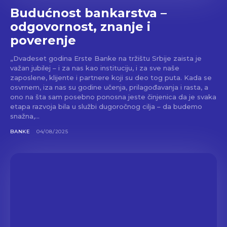
Budućnost bankarstva –
odgovornost, znanje i
poverenje
„Dvadeset godina Erste Banke na tržištu Srbije zaista je
važan jubilej – i za nas kao instituciju, i za sve naše
zaposlene, klijente i partnere koji su deo tog puta. Kada se
osvrnem, iza nas su godine učenja, prilagođavanja i rasta, a
ono na šta sam posebno ponosna jeste činjenica da je svaka
etapa razvoja bila u službi dugoročnog cilja – da budemo
snažna,...
BANKE
04/08/2025