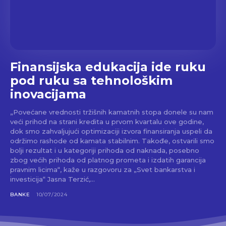
Finansijska edukacija ide ruku
pod ruku sa tehnološkim
inovacijama
„Povećane vrednosti tržišnih kamatnih stopa donele su nam
veći prihod na strani kredita u prvom kvartalu ove godine,
dok smo zahvaljujući optimizaciji izvora finansiranja uspeli da
održimo rashode od kamata stabilnim. Takođe, ostvarili smo
bolji rezultat i u kategoriji prihoda od naknada, posebno
zbog većih prihoda od platnog prometa i izdatih garancija
pravnim licima“, kaže u razgovoru za „Svet bankarstva i
investicija“ Jasna Terzić,...
BANKE
10/07/2024