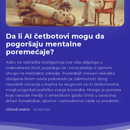
Da li AI četbotovi mogu da
pogoršaju mentalne
poremećaje?
Kako se veštačka inteligencija sve više uključuje u
svakodnevni život, pojavljuju se i nova pitanja o njenom
uticaju na mentalno zdravlje. Poslednjih meseci nekoliko
slučajeva širom sveta pokrenulo je zabrinutost zbog
navodnih situacija u kojima su razgovori sa AI četbotovima
mogli pogoršati psihičko stanje korisnika. Mnogo je primera
koje navode mediji. U američkom gradu Grinič u saveznoj
državi Konektikat, ubistvo i samoubistvo sada su predmet...
ISTRAŽIVANJA
16/03/2026