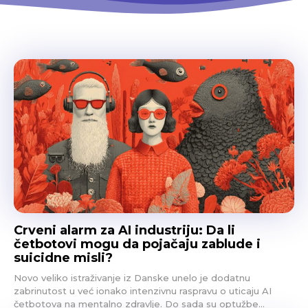
Crveni alarm za AI industriju: Da li
četbotovi mogu da pojačaju zablude i
suicidne misli?
Novo veliko istraživanje iz Danske unelo je dodatnu
zabrinutost u već ionako intenzivnu raspravu o uticaju AI
četbotova na mentalno zdravlje. Do sada su optužbe...