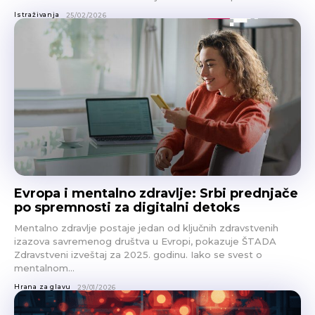
Istraživanja
25/02/2026
Evropa i mentalno zdravlje: Srbi prednjače
po spremnosti za digitalni detoks
Mentalno zdravlje postaje jedan od ključnih zdravstvenih
izazova savremenog društva u Evropi, pokazuje ŠTADA
Zdravstveni izveštaj za 2025. godinu. Iako se svest o
mentalnom...
Hrana za glavu
29/01/2026