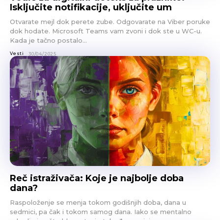
Isključite notifikacije, uključite um
Otvarate mejl dok perete zube. Odgovarate na Viber poruke
dok hodate. Microsoft Teams vam zvoni i dok ste u WC-u.
Kada je tačno postalo...
Vesti
30/04/2025
Reč istraživača: Koje je najbolje doba
dana?
Raspoloženje se menja tokom godišnjih doba, dana u
sedmici, pa čak i tokom samog dana. Iako se mentalno