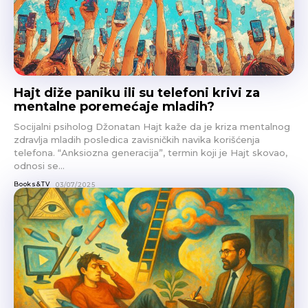
Hajt diže paniku ili su telefoni krivi za
mentalne poremećaje mladih?
Socijalni psiholog Džonatan Hajt kaže da je kriza mentalnog
zdravlja mladih posledica zavisničkih navika korišćenja
telefona. “Anksiozna generacija”, termin koji je Hajt skovao,
odnosi se...
Books&TV
03/07/2025