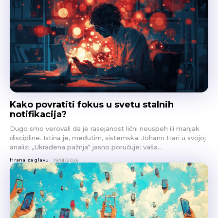
Kako povratiti fokus u svetu stalnih
notifikacija?
Dugo smo verovali da je rasejanost lični neuspeh ili manjak
discipline. Istina je, međutim, sistemska. Johann Hari u svojoj
analizi „Ukradena pažnja“ jasno poručuje: vaša...
Hrana za glavu
19/01/2026