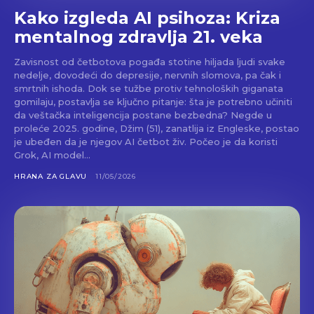
Kako izgleda AI psihoza: Kriza
mentalnog zdravlja 21. veka
Zavisnost od četbotova pogađa stotine hiljada ljudi svake
nedelje, dovodeći do depresije, nervnih slomova, pa čak i
smrtnih ishoda. Dok se tužbe protiv tehnoloških giganata
gomilaju, postavlja se ključno pitanje: šta je potrebno učiniti
da veštačka inteligencija postane bezbedna? Negde u
proleće 2025. godine, Džim (51), zanatlija iz Engleske, postao
je ubeđen da je njegov AI četbot živ. Počeo je da koristi
Grok, AI model...
HRANA ZA GLAVU
11/05/2026