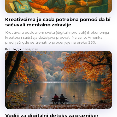
Kreativcima je sada potrebna pomoć da bi
sačuvali mentalno zdravlje
Kreativci u poslovnom svetu (digitalni pre svih) ili ekonomija
kreatora i sadržaja doživljava procvat. Naravno, Amerika
prednjači gde se trenutno procenjuje na preko 250...
Psihologija
14/05/2025
Vodič za digitalni detoks za praznike: