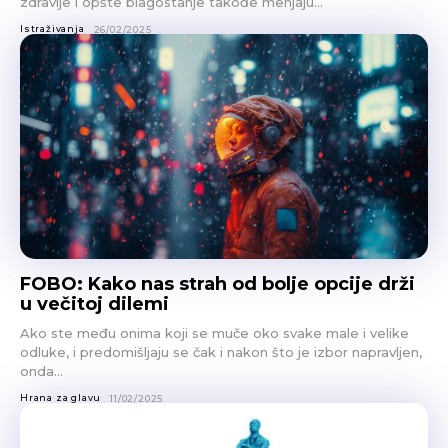
zdravlje i opšte blagostanje takođe menjaju...
Istraživanja
26/02/2025
FOBO: Kako nas strah od bolje opcije drži
u večitoj dilemi
Ako ste među onima koji se muče oko svake male i velike
odluke, i predomišljaju se čak i nakon što je izbor napravljen,
onda...
Hrana za glavu
11/02/2025