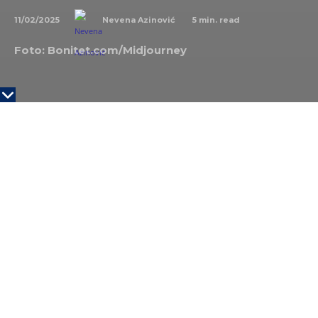
11/02/2025
5
min. read
Nevena Azinović
Foto: Bonitet.com/Midjourney
Ako ste među onima koji se muče oko svake male i
velike odluke, i predomišljaju se čak i nakon što je
izbor napravljen, onda ste verovatno dobro upoznati
sa iskustvom FOBO-a. Međutim, to nije nužno dobra
stvar.
Koncept FOMO, ili „strah od propuštanja“
(Fear Of
Missing Out
) nešto je sa čim je većina ljudi –
uglavnom na ličnom primeru i ne svojom voljom –