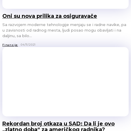
Oni su nova prilika za osiguravače
Sa razvojem moderne tehnologije menjaju se i radne navike, pa
u zavisnosti od radnog mesta, ljudi posao mogu obavljati i na
daljinu, sa bilo...
04/11/2021
Finansije
Rekordan broj otkaza u SAD: Da li je ovo
„zlatno doba“ za američkog radnika?