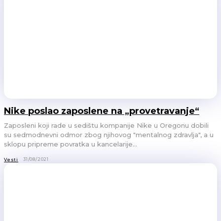
Nike poslao zaposlene na „provetravanje“
Zaposleni koji rade u sedištu kompanije Nike u Oregonu dobili
su sedmodnevni odmor zbog njihovog "mentalnog zdravlja", a u
sklopu pripreme povratka u kancelarije...
31/08/2021
Vesti