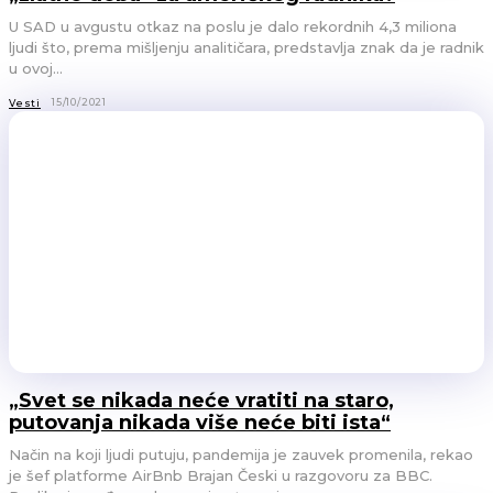
U SAD u avgustu otkaz na poslu je dalo rekordnih 4,3 miliona
ljudi što, prema mišljenju analitičara, predstavlja znak da je radnik
u ovoj...
15/10/2021
Vesti
„Svet se nikada neće vratiti na staro,
putovanja nikada više neće biti ista“
Način na koji ljudi putuju, pandemija je zauvek promenila, rekao
je šef platforme AirBnb Brajan Česki u razgovoru za BBC.