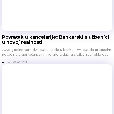
Povratak u kancelarije: Bankarski službenici
u novoj realnosti
„Ove godine sam dva puta ulazila u banku. Prvi put da prebacim
novac na drugi račun, ali mi je vrlo srdačna službenica rekla da...
06/08/2021
Banke