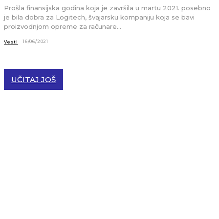
Prošla finansijska godina koja je završila u martu 2021. posebno
je bila dobra za Logitech, švajarsku kompaniju koja se bavi
proizvodnjom opreme za računare...
16/06/2021
Vesti
UČITAJ JOŠ