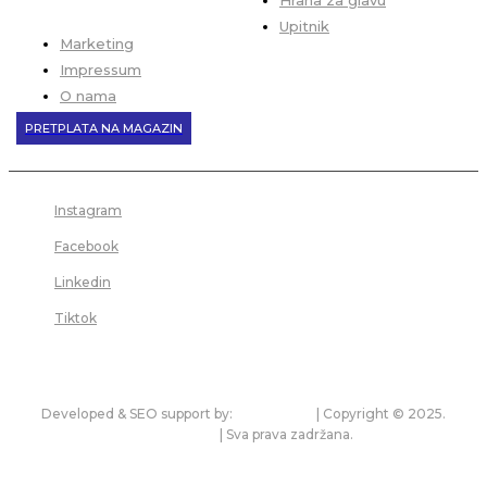
Hrana za glavu
Upitnik
Marketing
Impressum
O nama
PRETPLATA NA MAGAZIN
Instagram
Facebook
Linkedin
Tiktok
Developed & SEO support by:
premium.rs
| Copyright © 2025.
bonitet.com
| Sva prava zadržana.
Pravila korišćenja i zaštita privatnosti