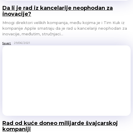
Da li je rad iz kancelarije neophodan za
inovacije?
Mnogi direktori velikih kompanija, među kojima je i Tim Kuk iz
kompanije Apple smatraju da je rad u kancelariji neophodan za
inovacije, međutim, stručnjaci...
29/06/2021
Savet
Rad od kuće doneo milijarde švajcarskoj
kompaniji