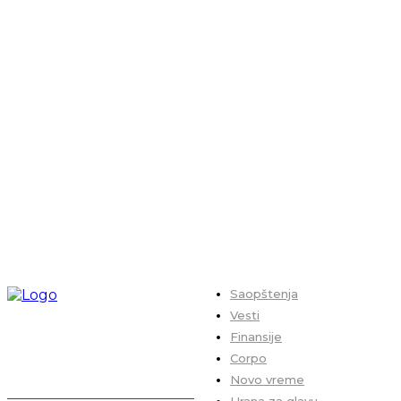
Saopštenja
Vesti
Finansije
Corpo
Novo vreme