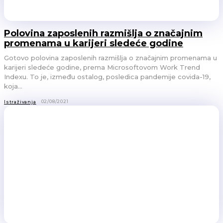
Polovina zaposlenih razmišlja o značajnim
promenama u karijeri sledeće godine
Gotovo polovina zaposlenih razmišlja o značajnim promenama u
karijeri sledeće godine, prema Microsoftovom Work Trend
Indexu. To je, između ostalog, posledica pandemije covida-19,
koja...
02/08/2021
Istraživanja