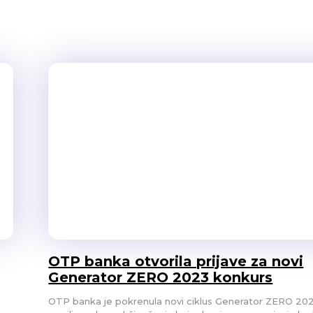
, FI). Ovim potpisom
nica UN inicijative, čime se
OTP banka otvorila prijave za novi
Generator ZERO 2023 konkurs
OTP banka je pokrenula novi ciklus Generator ZERO 20