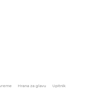
 vreme
Hrana za glavu
Upitnik
Brend+