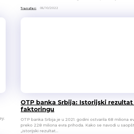
06/10/2022
Transferi
OTP banka Srbija: Istorijski rezultat
faktoringu
ey.
OTP banka Srbija je u 2021. godini ostvarila 68 miliona evr
preko 228 miliona evra prihoda. Kako se navodi u saopštenju,
„istorijski rezultat...