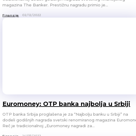
magazina The Banker. Prestižnu nagradu primio je...
02/12/2022
Finansije
Euromoney: OTP banka najbolja u Srbiji
OTP banka Srbija proglašena je za “Najbolju banku u Srbiji” na
dodeli godišnjih nagrada svetski renomiranog magazina Euromon
Reč je tradicionalnoj „Euromoney nagradi za...
14/07/2022