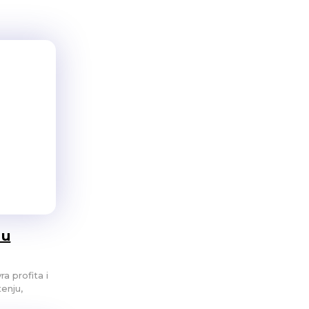
 u
a profita i