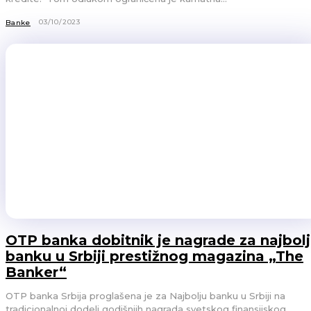
03/10/2023
Banke
OTP banka dobitnik je nagrade za najbol
banku u Srbiji prestižnog magazina „The
Banker“
OTP banka Srbija proglašena je za Najbolju banku u Srbiji na
tradicionalnoj dodeli godišnjih nagrada svetskog finansijskog