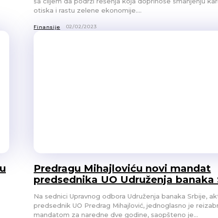
sa ciljem da podrži rešenja koja doprinose smanjenju k
otiska i rastu zelene ekonomije....
02/02/2023
Finansije
ju
Predragu Mihajloviću novi mandat
predsednika UO Udruženja banaka 
Na sednici Upravnog odbora Udruženja banaka Srbije, ak
predsednik UO Predrag Mihajlović, jednoglasno je reizab
mandatom za naredne dve godine, saopšteno je...