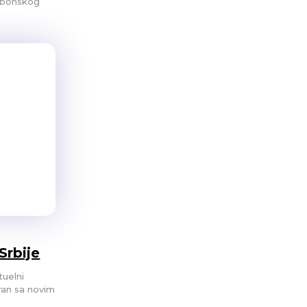
arbonskog
Srbije
tuelni
ran sa novim