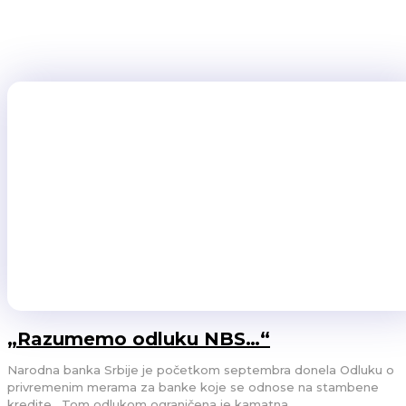
finansijsku inicijativu u oblasti životne sredine Ujedinjenih Nacija (UNEP
OTP banka ujedno je postala i prva i jedina banka u Srbiji čla
obavezala da će biti dosledna u svojim strategijama...
BANKE
28/12/2023
„Razumemo odluku NBS…“
Narodna banka Srbije je početkom septembra donela Odluku o
privremenim merama za banke koje se odnose na stambene
kredite. Tom odlukom ograničena je kamatna...