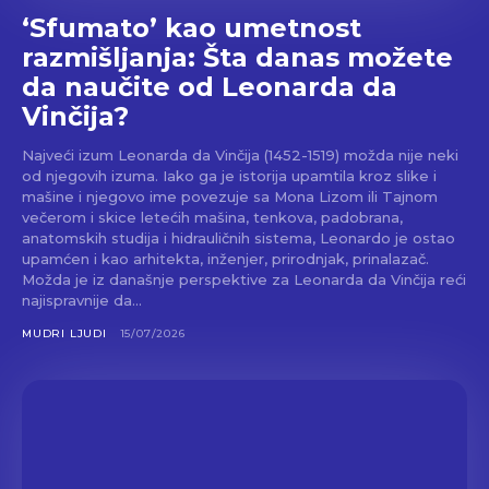
‘Sfumato’ kao umetnost
razmišljanja: Šta danas možete
da naučite od Leonarda da
Vinčija?
Najveći izum Leonarda da Vinčija (1452-1519) možda nije neki
od njegovih izuma. Iako ga je istorija upamtila kroz slike i
mašine i njegovo ime povezuje sa Mona Lizom ili Tajnom
večerom i skice letećih mašina, tenkova, padobrana,
anatomskih studija i hidrauličnih sistema, Leonardo je ostao
upamćen i kao arhitekta, inženjer, prirodnjak, prinalazač.
Možda je iz današnje perspektive za Leonarda da Vinčija reći
najispravnije da...
MUDRI LJUDI
15/07/2026