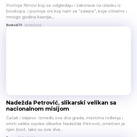
Postoje filmovi koji se odgledaju i zaborave na izlasku iz
bioskopa. I postoje oni koji nam se “zalepe”, koje citiramo i
mnogo godina kasnije,...
Books&TV
01/05/2026
Nadežda Petrović, slikarski velikan sa
nacionalnom misijom
Čačak i Valjevo. Između ova dva grada, mestima rođenja i
smrti velike srpske slikarke Nadežde Petrović, smešten je
njen život. Iako su ove dve...