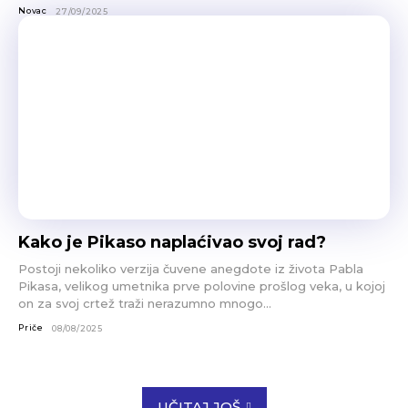
Novac
27/09/2025
Kako je Pikaso naplaćivao svoj rad?
Postoji nekoliko verzija čuvene anegdote iz života Pabla
Pikasa, velikog umetnika prve polovine prošlog veka, u kojoj
on za svoj crtež traži nerazumno mnogo...
Priče
08/08/2025
UČITAJ JOŠ