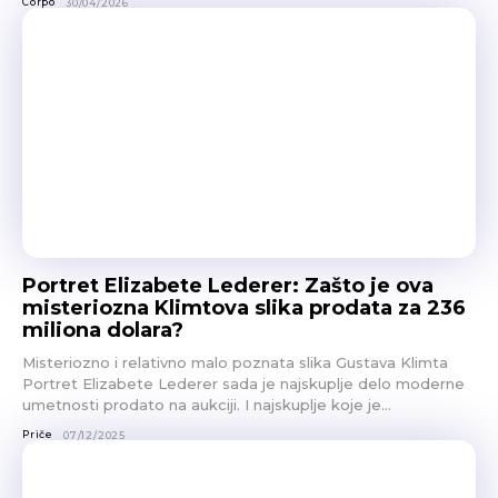
Corpo
30/04/2026
Portret Elizabete Lederer: Zašto je ova
misteriozna Klimtova slika prodata za 236
miliona dolara?
Misteriozno i relativno malo poznata slika Gustava Klimta
Portret Elizabete Lederer sada je najskuplje delo moderne
umetnosti prodato na aukciji. I najskuplje koje je...
Priče
07/12/2025