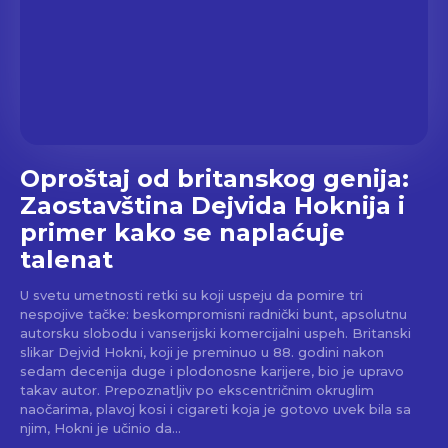
Oproštaj od britanskog genija:
Zaostavština Dejvida Hoknija i
primer kako se naplaćuje
talenat
U svetu umetnosti retki su koji uspeju da pomire tri
nespojive tačke: beskompromisni radnički bunt, apsolutnu
autorsku slobodu i vanserijski komercijalni uspeh. Britanski
slikar Dejvid Hokni, koji je preminuo u 88. godini nakon
sedam decenija duge i plodonosne karijere, bio je upravo
takav autor. Prepoznatljiv po ekscentričnim okruglim
naočarima, plavoj kosi i cigareti koja je gotovo uvek bila sa
njim, Hokni je učinio da...