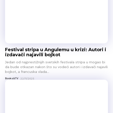
Festival stripa u Angulеmu u krizi: Аutori i
izdavači najavili bojkot
Jedan od najprestižnijih svetskih festivala stripa u mogao bi
da bude otkazan nakon što su vodeći autori i izdavači najavili
bojkot, a francuska vlada...
Books&TV
22/11/2025