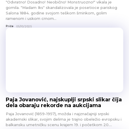
"Odvratno! Dosadno! Neobično! Monstruozno!" vikala je
gomila. "Madam Iks" skandalizovala je posetioce pariskog
Salona 1884. godine svojom teškom šminkom, golim
ramenom i uskom crnom...
Priče
05/10/2025
Paja Jovanović, najskuplji srpski slikar čija
dela obaraju rekorde na aukcijama
Paja Jovanović (1859-1957), možda i najznačajniji srpski
akademski slikar, svojim delima je trajno obeležio evropsku i
balkansku umetničku scenu krajem 19. i početkom 20....