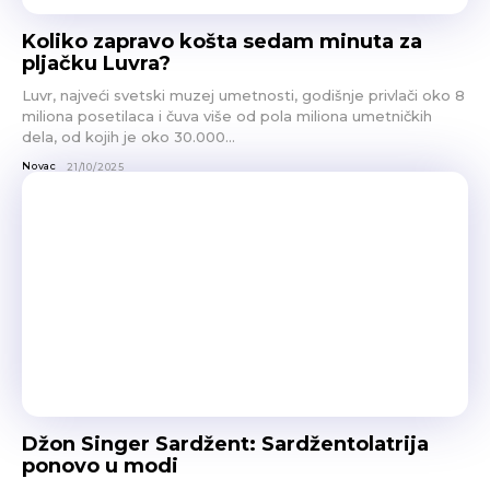
Koliko zapravo košta sedam minuta za
pljačku Luvra?
Luvr, najveći svetski muzej umetnosti, godišnje privlači oko 8
miliona posetilaca i čuva više od pola miliona umetničkih
dela, od kojih je oko 30.000...
Novac
21/10/2025
Džon Singer Sardžent: Sardžentolatrija
ponovo u modi