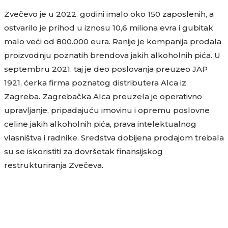
Zvečevo je u 2022. godini imalo oko 150 zaposlenih, a
ostvarilo je prihod u iznosu 10,6 miliona evra i gubitak
malo veći od 800.000 eura. Ranije je kompanija prodala
proizvodnju poznatih brendova jakih alkoholnih pića. U
septembru 2021. taj je deo poslovanja preuzeo JAP
1921, ćerka firma poznatog distributera Alca iz
Zagreba. Zagrebačka Alca preuzela je operativno
upravljanje, pripadajuću imovinu i opremu poslovne
celine jakih alkoholnih pića, prava intelektualnog
vlasništva i radnike. Sredstva dobijena prodajom trebala
su se iskoristiti za dovršetak finansijskog
restrukturiranja Zvečeva.