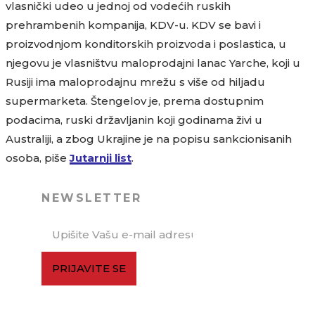
vlasnički udeo u jednoj od vodećih ruskih
prehrambenih kompanija, KDV-u. KDV se bavi i
proizvodnjom konditorskih proizvoda i poslastica, u
njegovu je vlasništvu maloprodajni lanac Yarche, koji u
Rusiji ima maloprodajnu mrežu s više od hiljadu
supermarketa. Štengelov je, prema dostupnim
podacima, ruski državljanin koji godinama živi u
Australiji, a zbog Ukrajine je na popisu sankcionisanih
osoba, piše
Jutarnji list
.
NEWSLETTER
PRIJAVITE SE