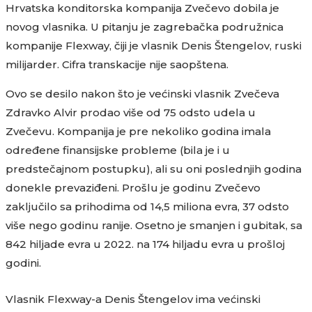
Hrvatska konditorska kompanija Zvečevo dobila je
novog vlasnika. U pitanju je zagrebačka podružnica
kompanije Flexway, čiji je vlasnik Denis Štengelov, ruski
milijarder. Cifra transkacije nije saopštena.
Ovo se desilo nakon što je većinski vlasnik Zvečeva
Zdravko Alvir prodao više od 75 odsto udela u
Zvečevu. Kompanija je pre nekoliko godina imala
određene finansijske probleme (bila je i u
predstečajnom postupku), ali su oni poslednjih godina
donekle prevaziđeni. Prošlu je godinu Zvečevo
zaključilo sa prihodima od 14,5 miliona evra, 37 odsto
više nego godinu ranije. Osetno je smanjen i gubitak, sa
842 hiljade evra u 2022. na 174 hiljadu evra u prošloj
godini.
Vlasnik Flexway-a Denis Štengelov ima većinski