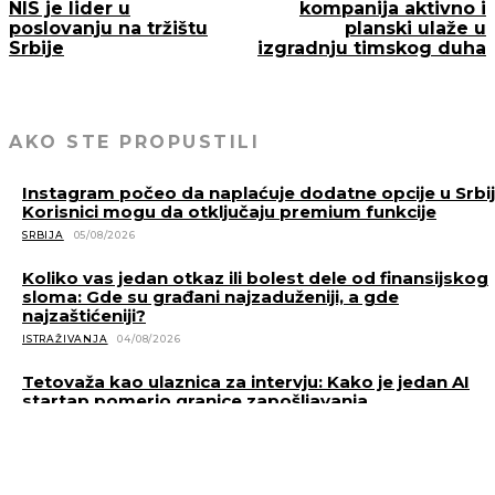
NIS je lider u
kompanija aktivno i
poslovanju na tržištu
planski ulaže u
Srbije
izgradnju timskog duha
AKO STE PROPUSTILI
Instagram počeo da naplaćuje dodatne opcije u Srbiji
Korisnici mogu da otključaju premium funkcije
SRBIJA
05/08/2026
Koliko vas jedan otkaz ili bolest dele od finansijskog
sloma: Gde su građani najzaduženiji, a gde
najzaštićeniji?
ISTRAŽIVANJA
04/08/2026
Tetovaža kao ulaznica za intervju: Kako je jedan AI
startap pomerio granice zapošljavanja
PRIČE
04/08/2026