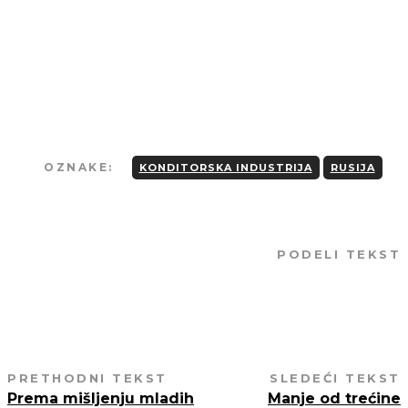
Strogo je zabranjeno kopiranje tekstova
osim u slučaju preciznog navođenja
izvora i linka ka originalnom tekstu.
OZNAKE:
KONDITORSKA INDUSTRIJA
RUSIJA
PODELI TEKST
PRETHODNI TEKST
SLEDEĆI TEKST
Prema mišljenju mladih
Manje od trećine