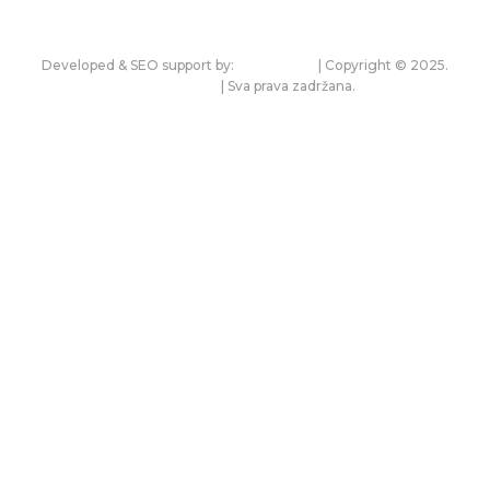
Developed & SEO support by:
premium.rs
| Copyright © 2025.
bonitet.com
| Sva prava zadržana.
Pravila korišćenja i zaštita privatnosti