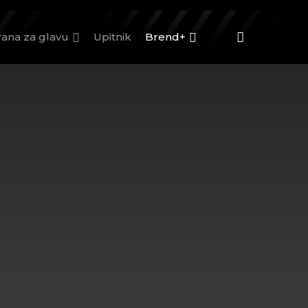
rana za glavu
Upitnik
Brend+