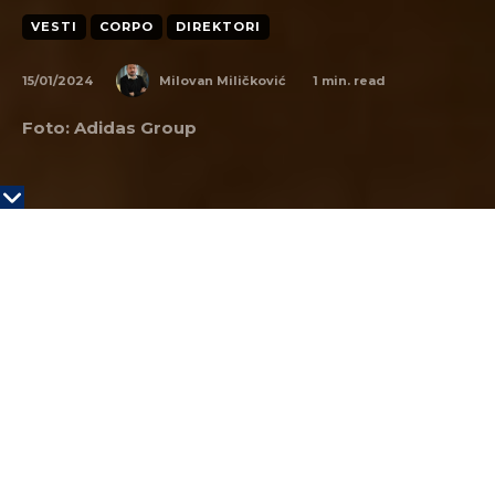
VESTI
CORPO
DIREKTORI
15/01/2024
1
min. read
Milovan Miličković
Foto: Adidas Group
Prošlo je godinu dana od kada je kompanija Adidas
‘
otela
’ Pumi direktora i postavila ga na svoje čelo.
Bjorn Gulden je preuzeo kompaniju u problemu.
Adidas je u izgubio 724 miliona evra u 2022. i stanje
je postalo alarmantno.