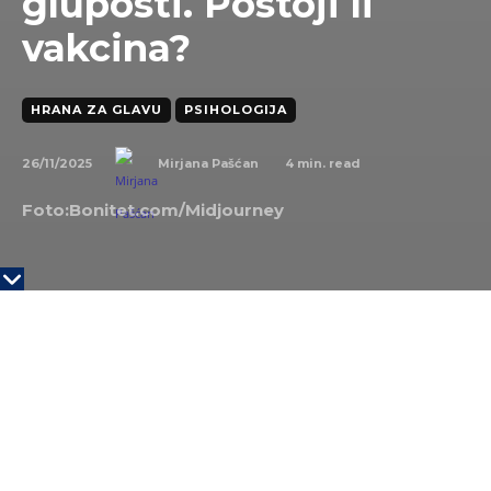
gluposti. Postoji li
vakcina?
HRANA ZA GLAVU
PSIHOLOGIJA
26/11/2025
4
min. read
Mirjana Pašćan
Foto:Bonitet.com/Midjourney
KLJUČNE TAČKE
Svako može ‘nasesti’ na sadržaj koji nije istinit,
pa čak i oni digitalno najpismeniji
Socijalni psiholog Sander van der Linden
pretpostavlja da dezinfomacija i glupost deluju