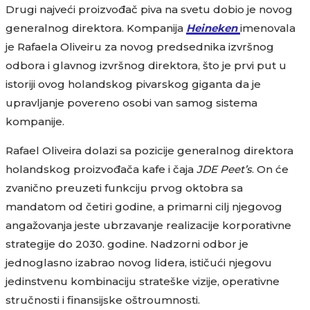
Drugi najveći proizvođač piva na svetu dobio je novog
generalnog direktora. Kompanija
Heineken
imenovala
je Rafaela Oliveiru za novog predsednika izvršnog
odbora i glavnog izvršnog direktora, što je prvi put u
istoriji ovog holandskog pivarskog giganta da je
upravljanje povereno osobi van samog sistema
kompanije.
Rafael Oliveira dolazi sa pozicije generalnog direktora
holandskog proizvođača kafe i čaja
JDE Peet’s
. On će
zvanično preuzeti funkciju prvog oktobra sa
mandatom od četiri godine, a primarni cilj njegovog
angažovanja jeste ubrzavanje realizacije korporativne
strategije do 2030. godine. Nadzorni odbor je
jednoglasno izabrao novog lidera, ističući njegovu
jedinstvenu kombinaciju strateške vizije, operativne
stručnosti i finansijske oštroumnosti.