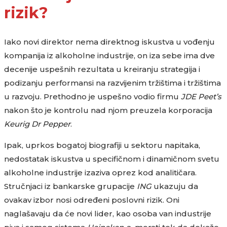
rizik?
Iako novi direktor nema direktnog iskustva u vođenju
kompanija iz alkoholne industrije, on iza sebe ima dve
decenije uspešnih rezultata u kreiranju strategija i
podizanju performansi na razvijenim tržištima i tržištima
u razvoju. Prethodno je uspešno vodio firmu
JDE Peet’s
nakon što je kontrolu nad njom preuzela korporacija
Keurig Dr Pepper
.
Ipak, uprkos bogatoj biografiji u sektoru napitaka,
nedostatak iskustva u specifičnom i dinamičnom svetu
alkoholne industrije izaziva oprez kod analitičara.
Stručnjaci iz bankarske grupacije
ING
ukazuju da
ovakav izbor nosi određeni poslovni rizik. Oni
naglašavaju da će novi lider, kao osoba van industrije