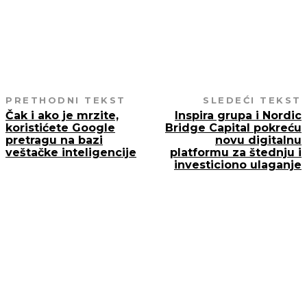
PODELI TEKST
PRETHODNI TEKST
SLEDEĆI TEKST
Čak i ako je mrzite,
Inspira grupa i Nordic
koristićete Google
Bridge Capital pokreću
pretragu na bazi
novu digitalnu
veštačke inteligencije
platformu za štednju i
investiciono ulaganje
AKO STE PROPUSTILI
Ruski kapital menja pravac: Šta rasprodaja nekretni
u Crnoj Gori znači za tržište i investitore
NEKRETNINE
05/08/2026