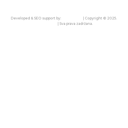
sledeći put kada budem komentarisao.
Developed & SEO support by:
premium.rs
| Copyright © 2025.
bonitet.com
| Sva prava zadržana.
Pravila korišćenja i zaštita privatnosti