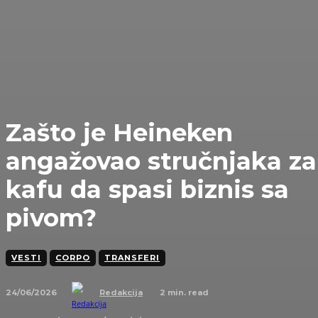
Zašto je Heineken
angažovao stručnjaka za
kafu da spasi biznis sa
pivom?
VESTI
CORPO
TRANSFERI
24/06/2026
2
min. read
Redakcija