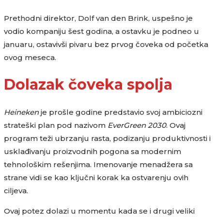
Prethodni direktor, Dolf van den Brink, uspešno je
vodio kompaniju šest godina, a ostavku je podneo u
januaru, ostavivši pivaru bez prvog čoveka od početka
ovog meseca.
Dolazak čoveka spolja
Heineken
je prošle godine predstavio svoj ambiciozni
strateški plan pod nazivom
EverGreen 2030
. Ovaj
program teži ubrzanju rasta, podizanju produktivnosti i
usklađivanju proizvodnih pogona sa modernim
tehnološkim rešenjima. Imenovanje menadžera sa
strane vidi se kao ključni korak ka ostvarenju ovih
ciljeva.
Ovaj potez dolazi u momentu kada se i drugi veliki