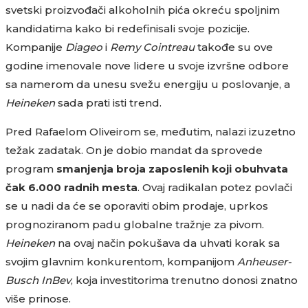
svetski proizvođači alkoholnih pića okreću spoljnim
kandidatima kako bi redefinisali svoje pozicije.
Kompanije
Diageo
i
Remy Cointreau
takođe su ove
godine imenovale nove lidere u svoje izvršne odbore
sa namerom da unesu svežu energiju u poslovanje, a
Heineken
sada prati isti trend.
Pred Rafaelom Oliveirom se, međutim, nalazi izuzetno
težak zadatak. On je dobio mandat da sprovede
program
smanjenja broja zaposlenih koji obuhvata
čak 6.000 radnih mesta
. Ovaj radikalan potez povlači
se u nadi da će se oporaviti obim prodaje, uprkos
prognoziranom padu globalne tražnje za pivom.
Heineken
na ovaj način pokušava da uhvati korak sa
svojim glavnim konkurentom, kompanijom
Anheuser-
Busch InBev
, koja investitorima trenutno donosi znatno
više prinose.