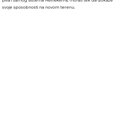
piva i samog sistema
Heineken
-a, morati tek da dokaže
svoje sposobnosti na novom terenu.