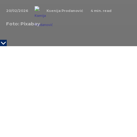
20/02/2026
4
min. read
Ksenija Prodanović
Foto: Pixabay
KLJUČNE TAČKE
Zimske olimpijske igre održavaju se u Milanu i
Kortini
Igre se zatvaraju 22. februara
Italija je treći put domaćin ZOI
Zimske olimpijske igre 2026. izazvale su ogromnu