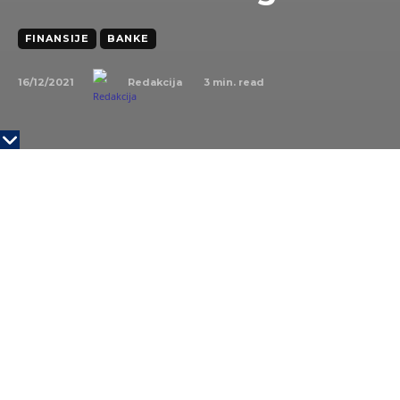
FINANSIJE
BANKE
16/12/2021
3
min. read
Redakcija
„Podaci za 2020. godinu su pokazali snažan efekat
pandemije COVID-19 na celokupno lizing tržište u
našoj zemlji, kada je vrednost novozaključenih
ugovora finansijskog lizinga opala za 20 procenata.
Lizing industrija se snažno oporavila 2021. godine što
govore i podaci za prva tri tromesečja. Beleži se rast
od 36 procenata u odnosu na prva tri tromesečja
2020. godine.“