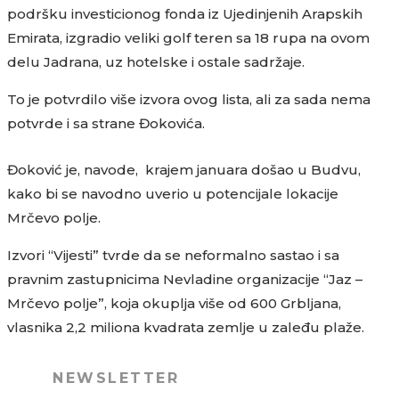
podršku investicionog fonda iz Ujedinjenih Arapskih
Emirata, izgradio veliki golf teren sa 18 rupa na ovom
delu Jadrana, uz hotelske i ostale sadržaje.
To je potvrdilo više izvora ovog lista, ali za sada nema
potvrde i sa strane Đokovića.
Đoković je, navode, krajem januara došao u Budvu,
kako bi se navodno uverio u potencijale lokacije
Mrčevo polje.
Izvori “Vijesti” tvrde da se neformalno sastao i sa
pravnim zastupnicima Nevladine organizacije “Jaz –
Mrčevo polje”, koja okuplja više od 600 Grbljana,
vlasnika 2,2 miliona kvadrata zemlje u zaleđu plaže.
NEWSLETTER