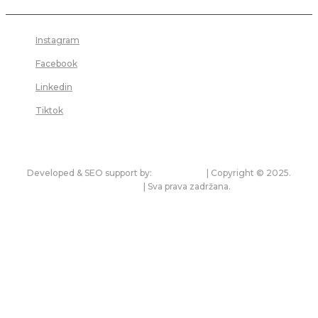
Uneli ste netačnu adresu e-pošte!
Instagram
Molimo unesite svoju adresu e-pošte ovde
Facebook
Sajt:
Linkedin
Tiktok
Sačuvaj moje ime, mejl i veb lokaciju u ovom pregledaču za
sledeći put kada budem komentarisao.
Developed & SEO support by:
premium.rs
| Copyright © 2025.
bonitet.com
| Sva prava zadržana.
Pravila korišćenja i zaštita privatnosti