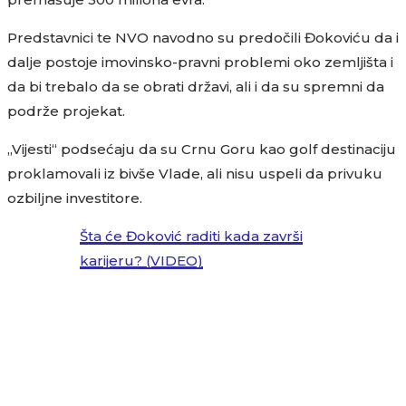
Predstavnici te NVO navodno su predočili Đokoviću da i
dalje postoje imovinsko-pravni problemi oko zemljišta i
da bi trebalo da se obrati državi, ali i da su spremni da
podrže projekat.
„Vijesti“ podsećaju da su Crnu Goru kao golf destinaciju
proklamovali iz bivše Vlade, ali nisu uspeli da privuku
ozbiljne investitore.
Šta će Đoković raditi kada završi
karijeru? (VIDEO)