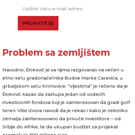
PRIJAVITE SE
Problem sa zemljištem
Navodno, Đoković je sa njima razgovarao na večeri u
etno-selu gradonačelnika Budve Marka Carevića, u
grbaljskom selu Krimovice. “Vijestima” je rečeno da je
Đoković kazao da zastupa jedan od vodećih
investicionih fondova koji je zainteresovan da gradi golf
teren. Više izvora navodi da je rekao i kako je nekoliko
zemalja zainteresovano da privuče investitore – od
Srbije do Afrike, te da ukupan budžet za projekat
premašuje 300 miliona evra.