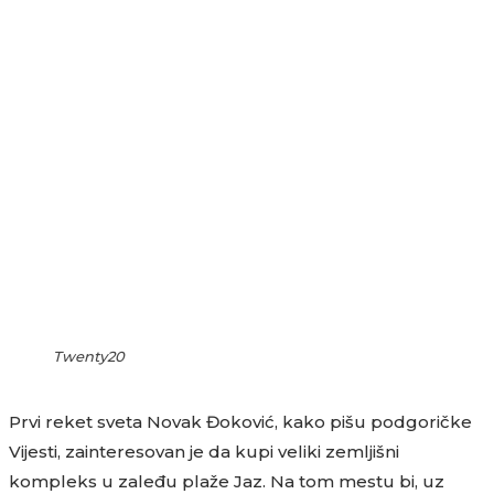
Twenty20
Prvi reket sveta Novak Đoković, kako pišu podgoričke
Vijesti, zainteresovan je da kupi veliki zemljišni
kompleks u zaleđu plaže Jaz. Na tom mestu bi, uz