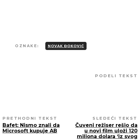
osim u slučaju preciznog navođenja
izvora i linka ka originalnom tekstu.
OZNAKE:
NOVAK ĐOKOVIĆ
PODELI TEKST
PRETHODNI TEKST
SLEDEĆI TEKST
Bafet: Nismo znali da
Čuveni režiser rešio da
Microsoft kupuje AB
u novi film uloži 120
miliona dolara ‘iz svog