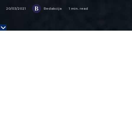
20/03/2021
1
min. read
Redakcija
Youtube screenshot
Ove jeseni osećaćemo se već mnogo normalnije.
Ostao bih šokiran kad bi postojao znatan broj škola
koje još uvek imaju nastavu na daljinu. Još uvek
moramo doći do nivoa prihvatanja vakcine u
zajednicama (SAD) s niskim prihodima i kod ljudi
druge boje kože. Moramo pokazati da naši
najpametniji ljudi primaju vakcinu i da ona radi, rekao
je Bil Gejts u velikom intervjuu za
magazin Wired
i
dodao da čak ako i dobijemo veći nivo