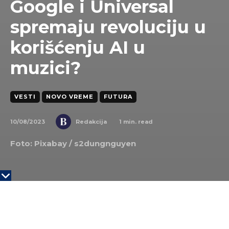
Google i Universal
spremaju revoluciju u
korišćenju AI u
muzici?
VESTI
NOVO VREME
FUTURA
10/08/2023
1
min. read
Redakcija
Foto: Pixabay /
s2dungnguyen
Kompanije Google i Universal Music pregovaraju o