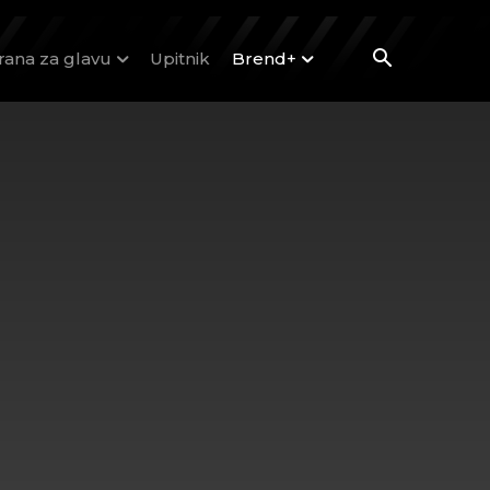
rana za glavu
Upitnik
Brend+