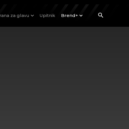
rana za glavu
Upitnik
Brend+