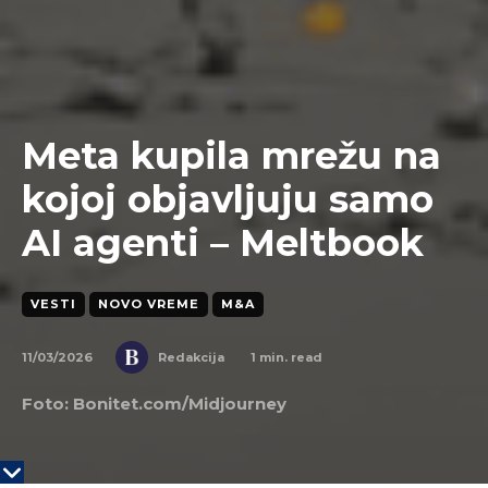
Meta kupila mrežu na
kojoj objavljuju samo
AI agenti – Meltbook
VESTI
NOVO VREME
M&A
11/03/2026
1
min. read
Redakcija
Foto: Bonitet.com/Midjourney