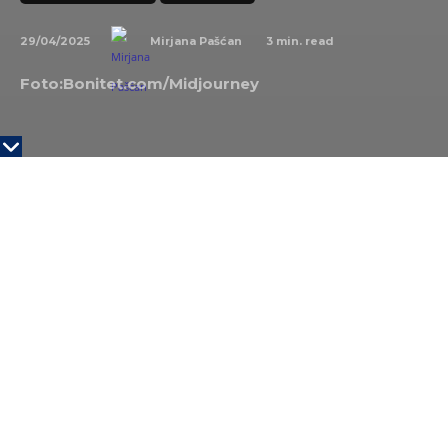
29/04/2025
3
min. read
Mirjana Pašćan
Foto:Bonitet.com/Midjourney
KLJUČNE TAČKE
Aleks Suđung Kim Peng je jedan od poslovnih
analitičara i sociologa koji podržavaju ideju
kraćeg radnog vremena
Radi manje da bi uradio više
Ljudi kao ekonomske jedinice