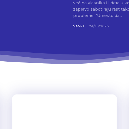
većina vlasnika i lidera u
zapravo sabotiraju rast ta
probleme. "Umesto da...
SAVET
24/10/2025