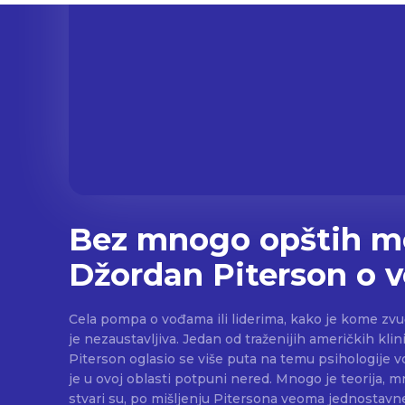
Bez mnogo opštih m
Džordan Piterson o
Cela pompa o vođama ili liderima, kako je kome zvu
je nezaustavljiva. Jedan od traženijih američkih kli
Piterson oglasio se više puta na temu psihologije v
je u ovoj oblasti potpuni nered. Mnogo je teorija, mn
stvari su, po mišljenju Pitersona veoma jednostavne. Džordan Piterson i v