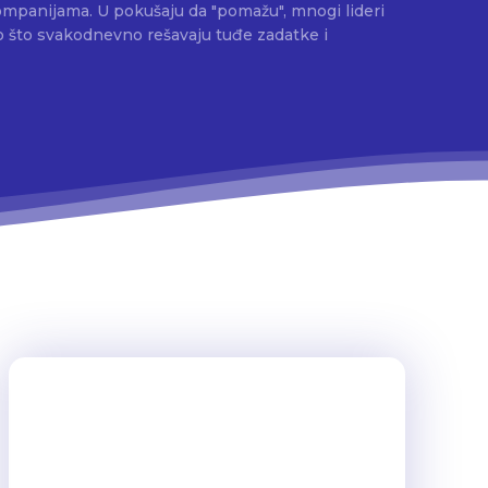
 kompanijama. U pokušaju da "pomažu", mnogi lideri
ko što svakodnevno rešavaju tuđe zadatke i