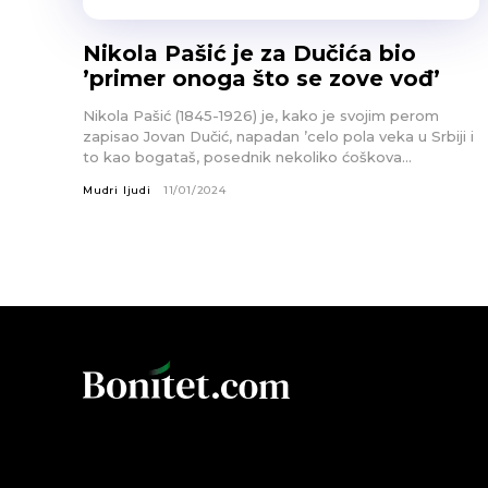
Nikola Pašić je za Dučića bio
’primer onoga što se zove vođ’
Nikola Pašić (1845-1926) je, kako je svojim perom
zapisao Jovan Dučić, napadan ’celo pola veka u Srbiji i
to kao bogataš, posednik nekoliko ćoškova...
Mudri ljudi
11/01/2024