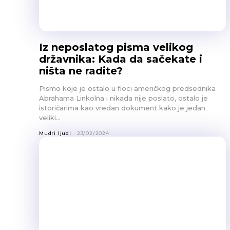
Iz neposlatog pisma velikog
državnika: Kada da sačekate i
ništa ne radite?
Pismo koje je ostalo u fioci američkog predsednika
Abrahama Linkolna i nikada nije poslato, ostalo je
istoričarima kao vredan dokument kako je jedan
veliki...
Mudri ljudi
23/02/2024