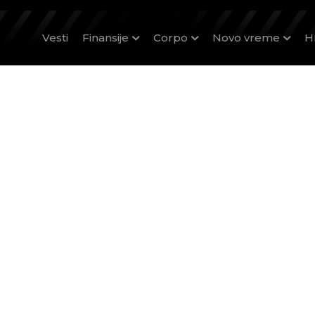
Vesti
Finansije
Corpo
Novo vreme
H