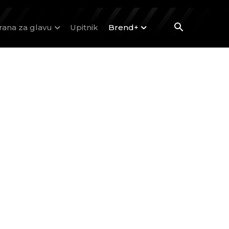
rana za glavu
Upitnik
Brend+