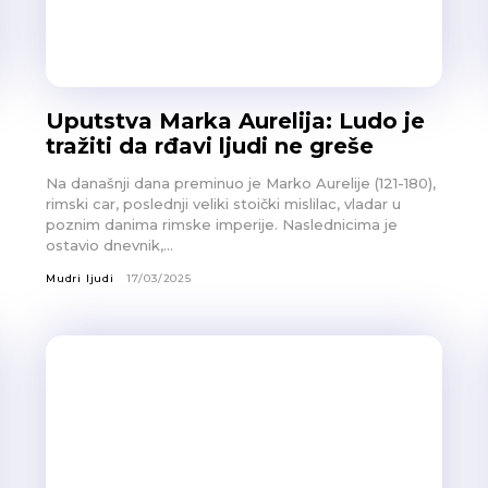
Uputstva Marka Aurelija: Ludo je
tražiti da rđavi ljudi ne greše
Na današnji dana preminuo je Marko Aurelije (121-180),
rimski car, poslednji veliki stoički mislilac, vladar u
poznim danima rimske imperije. Naslednicima je
ostavio dnevnik,...
Mudri ljudi
17/03/2025