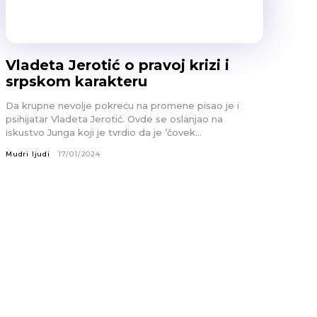
Vladeta Jerotić o pravoj krizi i
srpskom karakteru
Da krupne nevolje pokreću na promene pisao je i
psihijatar Vladeta Jerotić. Ovde se oslanjao na
iskustvo Junga koji je tvrdio da je ’čovek...
Mudri ljudi
17/01/2024