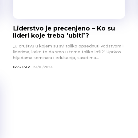
Liderstvo je precenjeno – Ko su
lideri koje treba ’ubiti’?
„U društvu u kojem su svi toliko opsednuti vođstvom i
liderima, kako to da smo u tome toliko loši?“ Uprkos
hiljadama seminara i edukacija, savetima...
Books&TV
24/01/2024