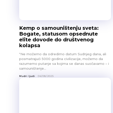
Kemp o samouništenju sveta:
Bogate, statusom opsednute
elite dovode do društvenog
kolapsa
"Ne možemo da odredimo datum Sudnjeg dana, ali
posmatrajući 5000 godina civilizacije, možemo da
razumemo putanje sa kojima se danas suočavamo – i
samouništenje...
Mudri ljudi
04/08/2025