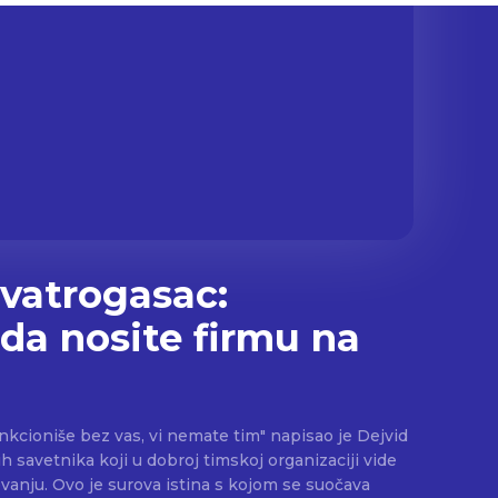
 vatrogasac:
 da nosite firmu na
nkcioniše bez vas, vi nemate tim" napisao je Dejvid
ih savetnika koji u dobroj timskoj organizaciji vide
ojom se suočava