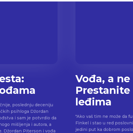
esta:
Vođa, a ne
 vođama
Prestanite
leđima
čnije, poslednju deceniju
ničkih psihloga Džordan
"Ako vaš tim ne može da fu
ođstva i sam je potvrdio da
Finkel i stao u red poslovn
ogo mišljenja i autora, a
jedini put ka dobrom poslovanju. Ovo je surova istina s k
ođa