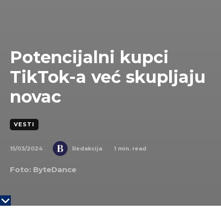
Potencijalni kupci
TikTok-a već skupljaju
novac
VESTI
15/03/2024
1
min. read
Redakcija
Foto:
ByteDance