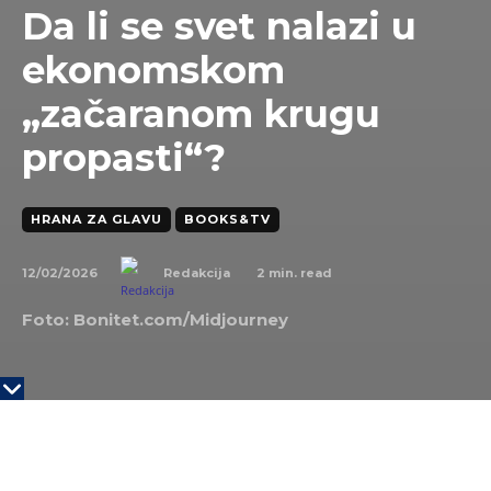
Da li se svet nalazi u
ekonomskom
„začaranom krugu
propasti“?
HRANA ZA GLAVU
BOOKS&TV
12/02/2026
2
min. read
Redakcija
Foto: Bonitet.com/Midjourney
KLJUČNE TAČKE
Začarani krug ekonomskog i političkog