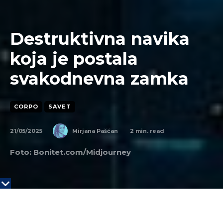
Destruktivna navika
koja je postala
svakodnevna zamka
CORPO
SAVET
21/05/2025
2
min. read
Mirjana Pašćan
Foto: Bonitet.com/Midjourney
KLJUČNE TAČKE