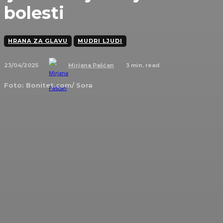
bolesti
HRANA ZA GLAVU
MUDRI LJUDI
23/04/2025
3
min. read
Mirjana Pašćan
Foto: Bonitet.com/ Sora