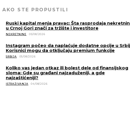
AKO STE PROPUSTILI
Ruski kapital menja pravac: Šta rasprodaja nekretni
u Crnoj Gori znači za tržište i investitore
NEKRETNINE
05/08/2026
Instagram počeo da naplaćuje dodatne opcije u Srbiji
Korisnici mogu da otključaju premium funkcije
SRBIJA
05/08/2026
Koliko vas jedan otkaz ili bolest dele od finansijskog
sloma: Gde su građani najzaduženiji, a gde
najzaštićeniji?
ISTRAŽIVANJA
04/08/2026