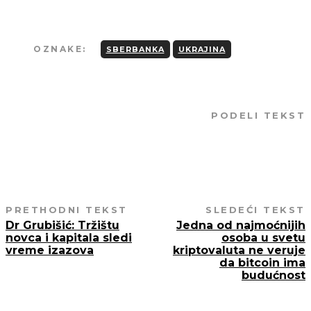
OZNAKE:
SBERBANKA
UKRAJINA
PODELI TEKST
PRETHODNI TEKST
SLEDEĆI TEKST
Dr Grubišić: Tržištu
Jedna od najmoćnijih
novca i kapitala sledi
osoba u svetu
vreme izazova
kriptovaluta ne veruje
da bitcoin ima
budućnost