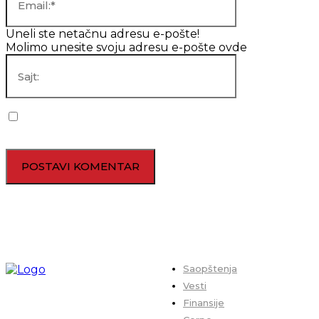
Uneli ste netačnu adresu e-pošte!
Molimo unesite svoju adresu e-pošte ovde
Sajt:
Sačuvaj moje ime, mejl i veb lokaciju u ovom pregledaču za
sledeći put kada budem komentarisao.
Saopštenja
Vesti
Finansije