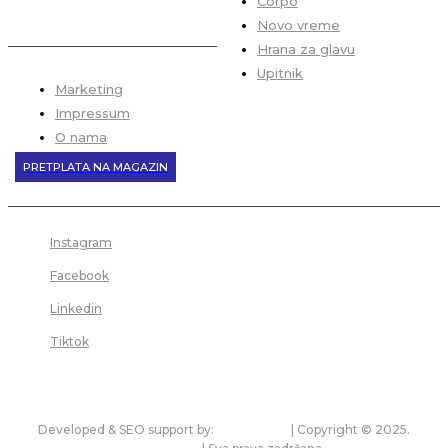
Corpo
Novo vreme
Hrana za glavu
Upitnik
Marketing
Impressum
O nama
PRETPLATA NA MAGAZIN
Instagram
Facebook
Linkedin
Tiktok
Developed & SEO support by:
premium.rs
| Copyright © 2025.