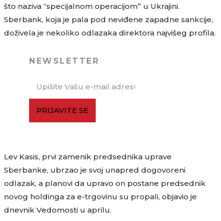
što naziva “specijalnom operacijom” u Ukrajini.
Sberbank, koja je pala pod neviđene zapadne sankcije,
doživela je nekoliko odlazaka direktora najvišeg profila.
NEWSLETTER
PRIJAVITE SE
Lev Kasis, prvi zamenik predsednika uprave
Sberbanke, ubrzao je svoj unapred dogovoreni
odlazak, a planovi da upravo on postane predsednik
novog holdinga za e-trgovinu su propali, objavio je
dnevnik Vedomosti u aprilu.