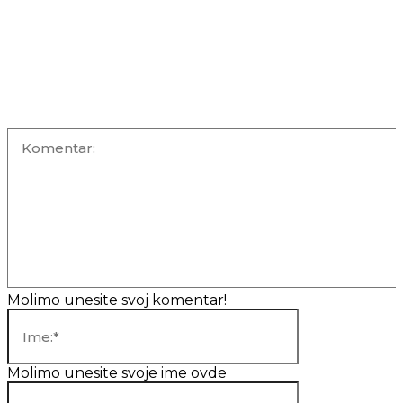
OSTAVITE KOMENTAR
Komentar:
Molimo unesite svoj komentar!
Ime:*
Molimo unesite svoje ime ovde
Email:*