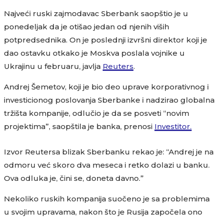
Najveći ruski zajmodavac Sberbank saopštio je u
ponedeljak da je otišao jedan od njenih viših
potpredsednika. On je poslednji izvršni direktor koji je
dao ostavku otkako je Moskva poslala vojnike u
Ukrajinu u februaru, javlja
Reuters
.
Andrej Šemetov, koji je bio deo uprave korporativnog i
investicionog poslovanja Sberbanke i nadzirao globalna
tržišta kompanije, odlučio je da se posveti “novim
projektima”, saopštila je banka, prenosi
Investitor.
Izvor Reutersa blizak Sberbanku rekao je: “Andrej je na
odmoru već skoro dva meseca i retko dolazi u banku.
Ova odluka je, čini se, doneta davno.”
Nekoliko ruskih kompanija suočeno je sa problemima
u svojim upravama, nakon što je Rusija započela ono