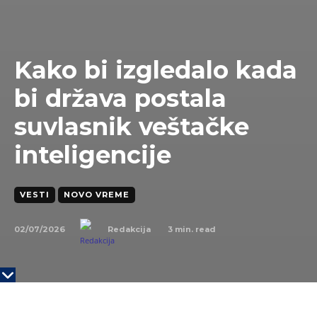
Kako bi izgledalo kada
bi država postala
suvlasnik veštačke
inteligencije
VESTI
NOVO VREME
02/07/2026
3
min. read
Redakcija
KLJUČNE TAČKE