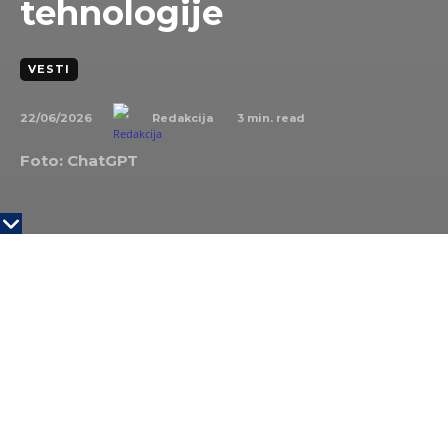
tehnologije
VESTI
22/06/2026
3
min. read
Redakcija
Foto: ChatGPT
KLJUČNE TAČKE
OpenAI i Anthropic beleže rekordan broj
prijava
Dok tradicionalne tehnološke kompanije
smanjuju broj radnika zbog uvođenja AI alata,