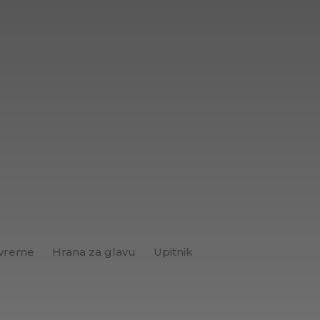
 vreme
Hrana za glavu
Upitnik
Brend+