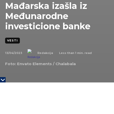
Mađarska izašla iz
Međunarodne
investicione banke
VESTI
13/04/2023
Less than 1
min. read
Redakcija
Foto: Envato Elements /
Chalabala
Mađarska vlada odlučila je da povuče svoje
predstavnike i izađe iz Međunarodne investicione