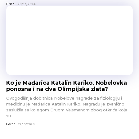
Priče
28/03/2024
Ko je Mađarica Katalin Kariko, Nobelovka
ponosna i na dva Olimpijska zlata?
Ovogodišnja dobitnica Nobelove nagrade za fiziologiju i
medicinu je Mađarica Katalin Kariko. Nagradu je zvanično
zaslužila sa kolegom Druom Vajsmanom zbog otkrića koja
su...
Corpo
17/10/2023