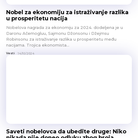
Nobel za ekonomiju za istraživanje razlika
u prosperitetu nacija
Nobelova nagrada za ekonomiju za 2024. dodeljena je u
Daronu Ačemogluu, Sajmonu Džonsonu i Džejmsu
Robinsonu za istraživanje razlika u prosperitetu među
nacijama. Trojica ekonomista...
Vesti
14/10/2024
Saveti nobelovca da ubedite druge: Niko
nikada nije doneo odluku zbog broja