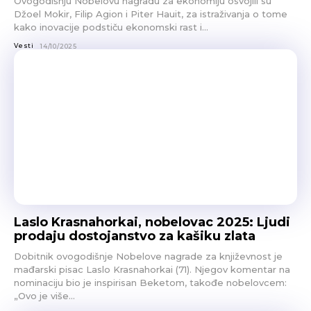
Ovogodišnju Nobelovu nagradu za ekonomiju osvojili su
Džoel Mokir, Filip Agion i Piter Hauit, za istraživanja o tome
kako inovacije podstiču ekonomski rast i...
Vesti
14/10/2025
Laslo Krasnahorkai, nobelovac 2025: Ljudi
prodaju dostojanstvo za kašiku zlata
Dobitnik ovogodišnje Nobelove nagrade za književnost je
mađarski pisac Laslo Krasnahorkai (71). Njegov komentar na
nominaciju bio je inspirisan Beketom, takođe nobelovcem:
„Ovo je više...