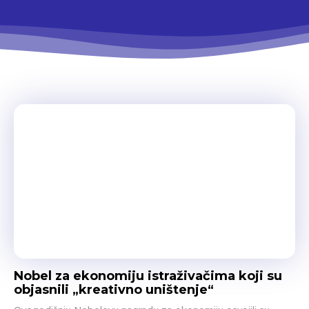
Nobel za ekonomiju istraživačima koji su
objasnili „kreativno uništenje“