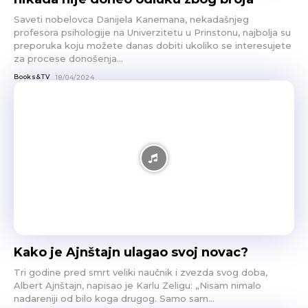
Saveti nobelovca Danijela Kanemana, nekadašnjeg
profesora psihologije na Univerzitetu u Prinstonu, najbolja su
preporuka koju možete danas dobiti ukoliko se interesujete
za procese donošenja...
Books&TV
18/04/2024
Kako je Ajnštajn ulagao svoj novac?
Tri godine pred smrt veliki naučnik i zvezda svog doba,
Albert Ajnštajn, napisao je Karlu Zeligu: „Nisam nimalo
nadareniji od bilo koga drugog. Samo sam...