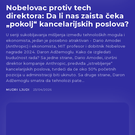
Nobelovac protiv tech
direktora: Da li nas zaista čeka
„pokolj“ kancelarijskih poslova?
U seriji sukobljavanja mišljenja između tehnoloških mogula i
ekonomista, jedan je posebno atraktivan - Dario Amodei
(Anthropic) i ekonomista, MIT profesor i dobitnik Nobelove
nagrade 2024. Daron Adžemoglu. Kako će izgledati
budućnost rada? Sa jedne strane, Dario Amodei, izvršni
direktor kompanije Anthropic, predviđa „istrebljenje“
kancelarijskih poslova, tvrdeći da će oko 50% početnih
pozicija u administraciji biti ukinuto. Sa druge strane, Daron
Adžemoglu smatra da tehnolozi pate...
MUDRI LJUDI
23/04/2026