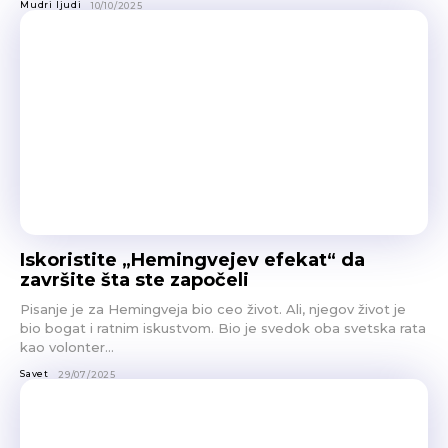
Mudri ljudi
10/10/2025
Iskoristite „Hemingvejev efekat“ da
završite šta ste započeli
Pisanje je za Hemingveja bio ceo život. Ali, njegov život je
bio bogat i ratnim iskustvom. Bio je svedok oba svetska rata
kao volonter...
Savet
29/07/2025