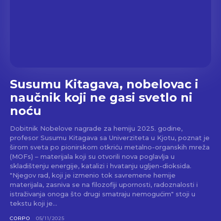
Susumu Kitagava, nobelovac i
naučnik koji ne gasi svetlo ni
noću
Dobitnik Nobelove nagrade za hemiju 2025. godine,
profesor Susumu Kitagava sa Univerziteta u Kjotu, poznat je
širom sveta po pionirskom otkriću metalno-organskih mreža
(MOFs) – materijala koji su otvorili nova poglavlja u
skladištenju energije, katalizi i hvatanju ugljen-dioksida.
"Njegov rad, koji je izmenio tok savremene hemije
materijala, zasniva se na filozofiji upornosti, radoznalosti i
istraživanja onoga što drugi smatraju nemogućim" stoji u
tekstu koji je...
CORPO
05/11/2025