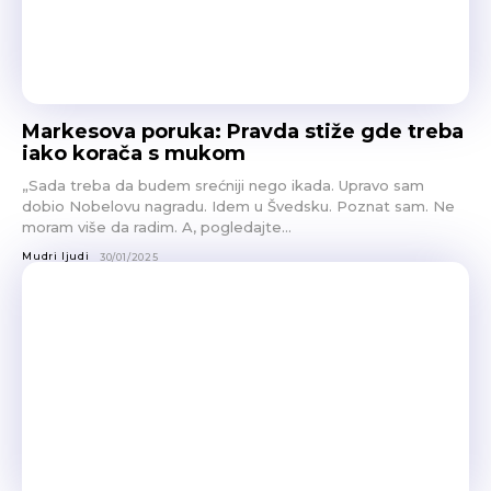
Markesova poruka: Pravda stiže gde treba
iako korača s mukom
„Sada treba da budem srećniji nego ikada. Upravo sam
dobio Nobelovu nagradu. Idem u Švedsku. Poznat sam. Ne
moram više da radim. A, pogledajte...
Mudri ljudi
30/01/2025