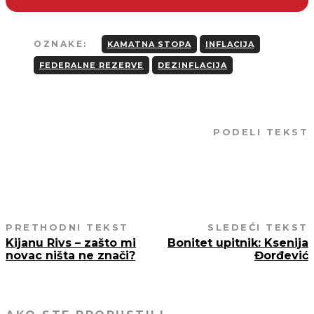
OZNAKE:
KAMATNA STOPA
INFLACIJA
FEDERALNE REZERVE
DEZINFLACIJA
PODELI TEKST
PRETHODNI TEKST
SLEDEĆI TEKST
Kijanu Rivs – zašto mi
Bonitet upitnik: Ksenija
novac ništa ne znači?
Đorđević