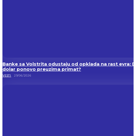
Banke sa Volstrita odustaju od opklada na rast evra: Da
dolar ponovo preuzima primat?
VESTI
29/06/2026