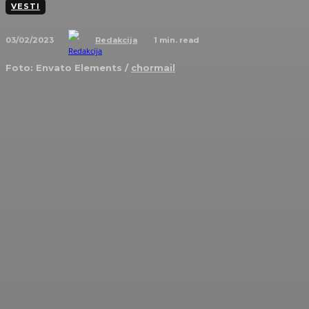
VESTI
03/02/2023
1
min. read
Redakcija
Foto: Envato Elements /
chormail