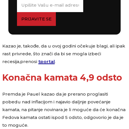
PRIJAVITE SE
Kazao je, takođe, da u ovoj godini očekuje blagi, ali ipak
rast privrede, što znači da bi se mogla izbeći
recesija,prenosi
tportal
.
Konačna kamata 4,9 odsto
Premda je Pauel kazao da je prerano proglasiti
pobedu nad inflacijom i najavio daljnje povećanje
kamata, na pitanje novinara je li moguće da će konačna
Fedova kamata ostati ispod 5 odsto, odgovorio je da je
to moguće.