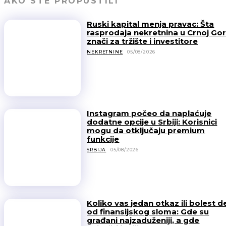
AKO STE PROPUSTILI
Ruski kapital menja pravac: Šta
rasprodaja nekretnina u Crnoj Gor
znači za tržište i investitore
NEKRETNINE
05/08/2026
Instagram počeo da naplaćuje
dodatne opcije u Srbiji: Korisnici
mogu da otključaju premium
funkcije
SRBIJA
05/08/2026
Koliko vas jedan otkaz ili bolest d
od finansijskog sloma: Gde su
građani najzaduženiji, a gde