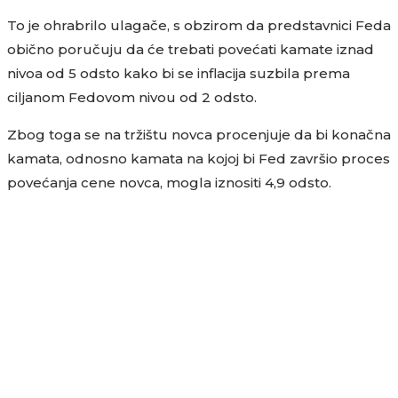
To je ohrabrilo ulagače, s obzirom da predstavnici Feda
obično poručuju da će trebati povećati kamate iznad
nivoa od 5 odsto kako bi se inflacija suzbila prema
ciljanom Fedovom nivou od 2 odsto.
Zbog toga se na tržištu novca procenjuje da bi konačna
kamata, odnosno kamata na kojoj bi Fed završio proces
povećanja cene novca, mogla iznositi 4,9 odsto.