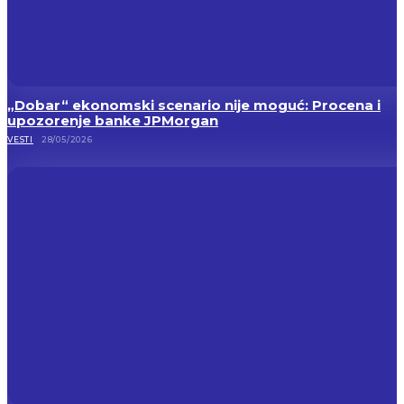
„Dobar“ ekonomski scenario nije moguć: Procena i
upozorenje banke JPMorgan
VESTI
28/05/2026