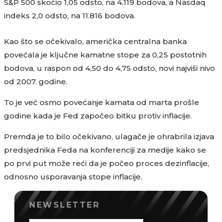
S&P 500 skočio 1,05 odsto, na 4.119 bodova, a Nasdaq
indeks 2,0 odsto, na 11.816 bodova.
Kao što se očekivalo, američka centralna banka
povećala je ključne kamatne stope za 0,25 postotnih
bodova, u raspon od 4,50 do 4,75 odsto, novi najviši nivo
od 2007. godine.
To je već osmo povećanje kamata od marta prošle
godine kada je Fed započeo bitku protiv inflacije.
Premda je to bilo očekivano, ulagače je ohrabrila izjava
predsjednika Feda na konferenciji za medije kako se
po prvi put može reći da je počeo proces dezinflacije,
odnosno usporavanja stope inflacije.
NEWSLETTER