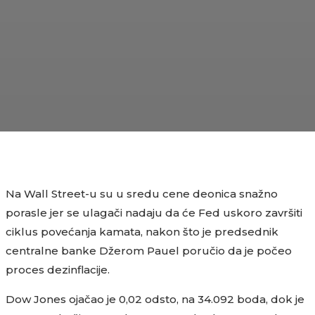
Na Wall Street-u su u sredu cene deonica snažno
porasle jer se ulagači nadaju da će Fed uskoro završiti
ciklus povećanja kamata, nakon što je predsednik
centralne banke Džerom Pauel poručio da je počeo
proces dezinflacije.
Dow Jones ojačao je 0,02 odsto, na 34.092 boda, dok je