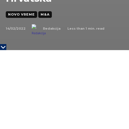
NOVO VREME
M&A
14/02/2022
Less than 1
min. read
Redakcija
Twenty20
PPF Grupa (PPF), koja je u Srbiji vlasnik Yettel-a
(nekada Telenor) objavila da je njena podružnica
CME Media Enterprises (CME) potpisala ugovor o
preuzimanju 100 odsto vlasništva u RTL Hrvatska.
Imovina hrvatske komercijalne televizije procenjena
na 50 miliona evra.