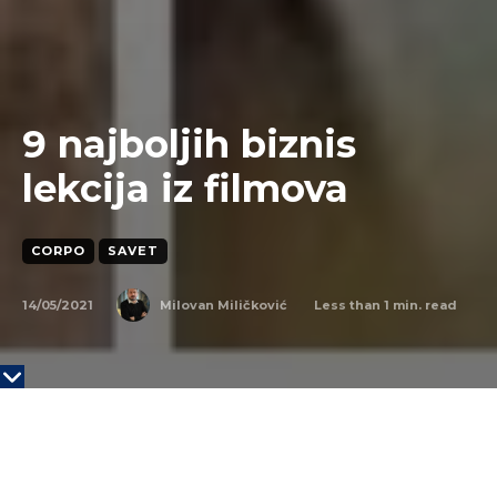
9 najboljih biznis
lekcija iz filmova
CORPO
SAVET
14/05/2021
Less than 1
min. read
Milovan Miličković
Mogu li replike iz filmova biti biznis lekcije?