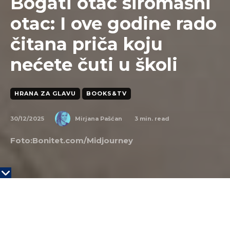
Bogati otac siromašni
otac: I ove godine rado
čitana priča koju
nećete čuti u školi
HRANA ZA GLAVU
BOOKS&TV
30/12/2025
3
min. read
Mirjana Pašćan
Foto:Bonitet.com/Midjourney
KLJUČNE TAČKE
Novac se kao predmet izučava kod kuće, a ne
u školi