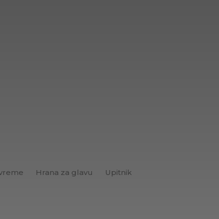
 vreme
Hrana za glavu
Upitnik
Brend+