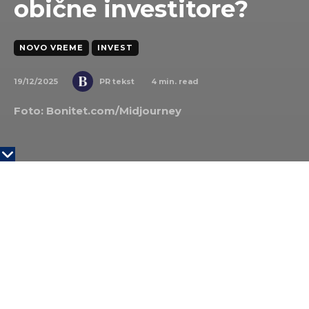
obične investitore?
NOVO VREME
INVEST
19/12/2025
4
min. read
PR tekst
Foto: Bonitet.com/Midjourney
Cena zlata
u 2026. postala je glavna tema ne samo
među profesionalnim investitorima već i imeđu
običnim štedišama, nakon što je zlato krajem 2025.
probilo sve
dosadašnje rekorde
. U oktobru je cena
gotovo dodirnula 4.400 dolara po unci, a početkom
decembra stabilizovala se u rasponu 4.172-4.230