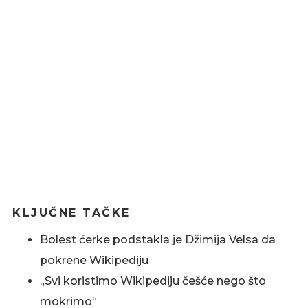
KLJUČNE TAČKE
Bolest ćerke podstakla je Džimija Velsa da
pokrene Wikipediju
„Svi koristimo Wikipediju češće nego što
mokrimo“