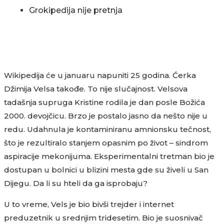
Grokipedija nije pretnja
Wikipedija će u januaru napuniti 25 godina. Ćerka
Džimija Velsa takođe. To nije slučajnost. Velsova
tadašnja supruga Kristine rodila je dan posle Božića
2000. devojčicu. Brzo je postalo jasno da nešto nije u
redu. Udahnula je kontaminiranu amnionsku tečnost,
što je rezultiralo stanjem opasnim po život – sindrom
aspiracije mekonijuma. Eksperimentalni tretman bio je
dostupan u bolnici u blizini mesta gde su živeli u San
Dijegu. Da li su hteli da ga isprobaju?
U to vreme, Vels je bio bivši trejder i internet
preduzetnik u srednjim tridesetim. Bio je suosnivač