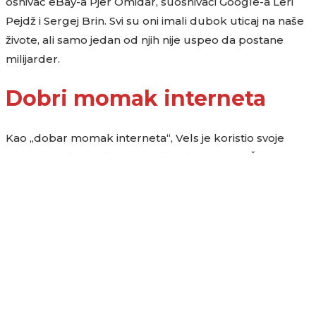
osnivač eBay-a Pjer Omidar, suosnivači Google-a Leri
Pejdž i Sergej Brin. Svi su oni imali dubok uticaj na naše
živote, ali samo jedan od njih nije uspeo da postane
milijarder.
Dobri momak interneta
Kao „dobar momak interneta“, Vels je koristio svoje
preduzetničke veštine u službi višeg poziva. Što on
misli o tome?
NEWSLETTER
PRIJAVITE SE