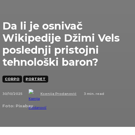
Da li je osnivač
Wikipedije Džimi Vels
poslednji pristojni
tehnološki baron?
CORPO
PORTRET
30/10/2025
3
min. read
Ksenija Prodanović
Foto: Pixabay