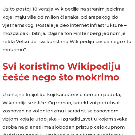
Uz to postoji 18 verzija Wikipedije na stranim jezicima
koje imaju više od milion članaka, od arapskog do
vijetnamskog. Postala je deo internet infrastrukture –
možda čak i bitnija. Dajana fon Firstenberg jednom je
rekla Velsu da „svi koristimo Wikipediju češće nego što
mokrimo“.
Svi koristimo Wikipediju
češće nego što mokrimo
U onlajne krajoliku koji karakterišu čemer i podela,
Wikipedija se ističe. Ogroman, kolektivni poduhvat
zasnovan na volonterizmu i saradnji, sa osnovnom
vizijom koja je utopijska – izgraditi „svet u kojem svaka
osoba na planeti ima slobodan pristup celokupnom