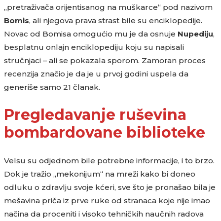
„pretraživača orijentisanog na muškarce“ pod nazivom
Bomis
, ali njegova prava strast bile su enciklopedije.
Novac od Bomisa omogućio mu je da osnuje
Nupediju
,
besplatnu onlajn enciklopediju koju su napisali
stručnjaci – ali se pokazala sporom. Zamoran proces
recenzija značio je da je u prvoj godini uspela da
generiše samo 21 članak.
Pregledavanje ruševina
bombardovane biblioteke
Velsu su odjednom bile potrebne informacije, i to brzo.
Dok je tražio „mekonijum“ na mreži kako bi doneo
odluku o zdravlju svoje kćeri, sve što je pronašao bila je
mešavina priča iz prve ruke od stranaca koje nije imao
načina da proceniti i visoko tehničkih naučnih radova