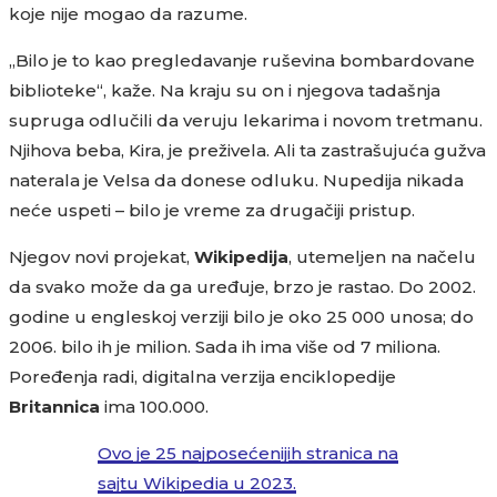
koje nije mogao da razume.
„Bilo je to kao pregledavanje ruševina bombardovane
biblioteke“, kaže. Na kraju su on i njegova tadašnja
supruga odlučili da veruju lekarima i novom tretmanu.
Njihova beba, Kira, je preživela. Ali ta zastrašujuća gužva
naterala je Velsa da donese odluku. Nupedija nikada
neće uspeti – bilo je vreme za drugačiji pristup.
Njegov novi projekat,
Wikipedija
, utemeljen na načelu
da svako može da ga uređuje, brzo je rastao. Do 2002.
godine u engleskoj verziji bilo je oko 25 000 unosa; do
2006. bilo ih je milion. Sada ih ima više od 7 miliona.
Poređenja radi, digitalna verzija enciklopedije
Britannica
ima 100.000.
Ovo je 25 najposećenijih stranica na
sajtu Wikipedia u 2023.