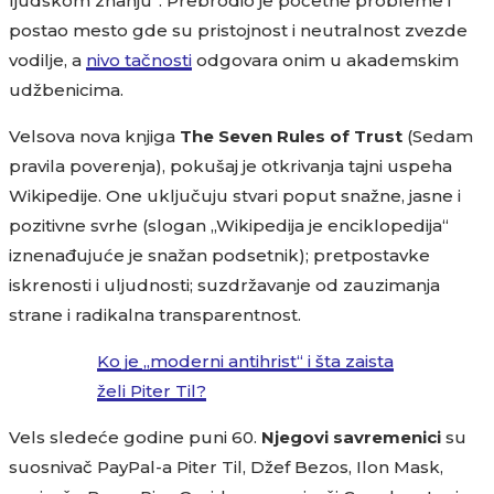
ljudskom znanju“. Prebrodio je početne probleme i
postao mesto gde su pristojnost i neutralnost zvezde
vodilje, a
nivo tačnosti
odgovara onim u akademskim
udžbenicima.
Velsova nova knjiga
The Seven Rules of Trust
(Sedam
pravila poverenja), pokušaj je otkrivanja tajni uspeha
Wikipedije. One uključuju stvari poput snažne, jasne i
pozitivne svrhe (slogan „Wikipedija je enciklopedija“
iznenađujuće je snažan podsetnik); pretpostavke
iskrenosti i uljudnosti; suzdržavanje od zauzimanja
strane i radikalna transparentnost.
Ko je „moderni antihrist“ i šta zaista
želi Piter Til?
Vels sledeće godine puni 60.
Njegovi savremenici
su
suosnivač PayPal-a Piter Til, Džef Bezos, Ilon Mask,